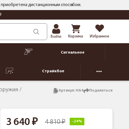
ть приобретена дистанционным способом.
9
Корзина
Избранное
Войти
Сигнальное
Страйкбол
 оружия
Артикул:
HA4
Поделиться
3 640
4 810
-24%