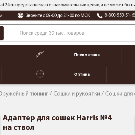
at24.ru представлена в ознакомительных целях, и не может бы
ы
8-800-550-51-6
Звоните с 09-00 до 21-00 по МСК
Пневматика
Оптика
Оружейный тюнинг
Сошки и рукоятки
Сошки для
Адаптер для сошек Harris №4
на ствол