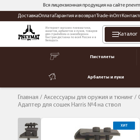
Вся лицензионная продукция на сайте pnevm
Доставка
Оплата
Гарантия и возврат
Trade-in
Опт
Контакт
Интернет-магазин пневматики,
макетов, арбалетов и луков, товаров
Каталог
для страйкбола и самообороны.
Быстрая доставка по всей России и в
Беларусь.
Пистолеты
Арбалеты и луки
Главная
Аксессуары для оружия и тюнинг
Адаптер для сошек Harris №4 на ствол
ХИТ