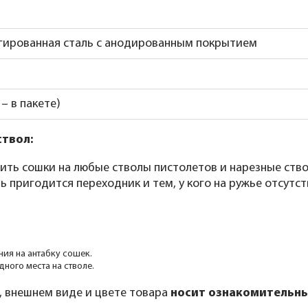
гированная сталь с анодированным покрытием
г – в пакете)
ствол:
ить сошки на любые стволы пистолетов и нарезные ств
ень пригодится переходник и тем, у кого на ружье отсу
ния на антабку сошек.
ного места на стволе.
, внешнем виде и цвете товара
носит ознакомительны