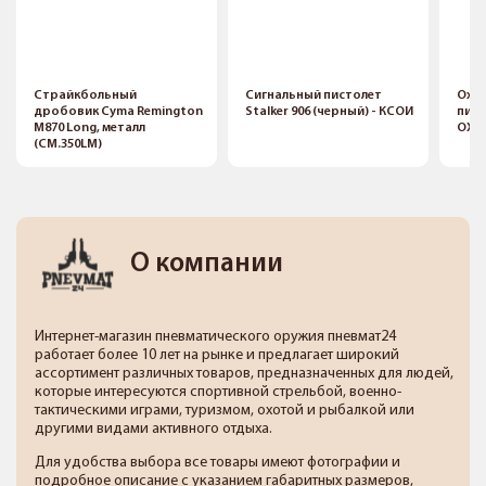
Страйкбольный
Сигнальный пистолет
Охо
дробовик Cyma Remington
Stalker 906 (черный) - КСОИ
пист
M870 Long, металл
ОХ, к
(CM.350LM)
О компании
Интернет-магазин пневматического оружия пневмат24
работает более 10 лет на рынке и предлагает широкий
ассортимент различных товаров, предназначенных для людей,
которые интересуются спортивной стрельбой, военно-
тактическими играми, туризмом, охотой и рыбалкой или
другими видами активного отдыха.
Для удобства выбора все товары имеют фотографии и
подробное описание с указанием габаритных размеров,