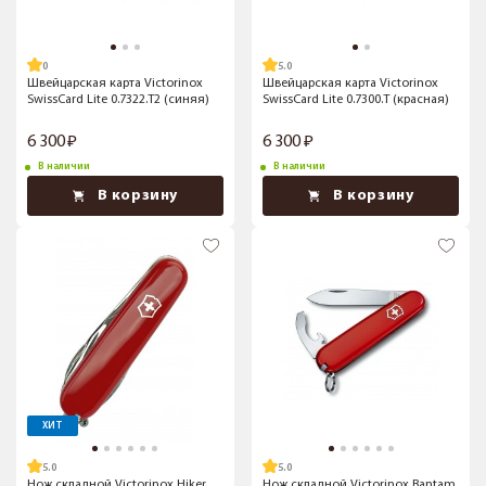
5.0
Швейцарская карта Victorinox
Швейцарская карта Victorinox
SwissCard Lite 0.7322.T2 (синяя)
SwissCard Lite 0.7300.T (красная)
6 300
6 300
В наличии
В наличии
В корзину
В корзину
ХИТ
5.0
5.0
Нож складной Victorinox Hiker
Нож складной Victorinox Bantam