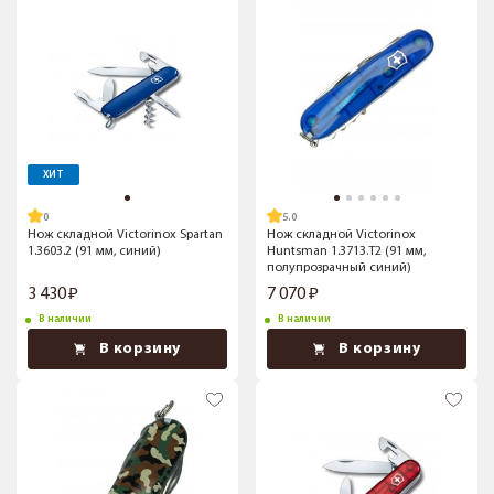
ХИТ
5.0
Нож складной Victorinox Spartan
Нож складной Victorinox
1.3603.2 (91 мм, синий)
Huntsman 1.3713.T2 (91 мм,
полупрозрачный синий)
3 430
7 070
В наличии
В наличии
В корзину
В корзину