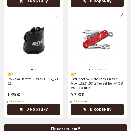
В корзину
В корзину
Точилка настольная SOG SG_SH-
Нож-брелок Victorinox Classic
02
Alox 0.6221.201G ”Sweet Berry” (58
мм, красный)
1 890
5 290
В наличии
В наличии
В корзину
В корзину
Показать ещё