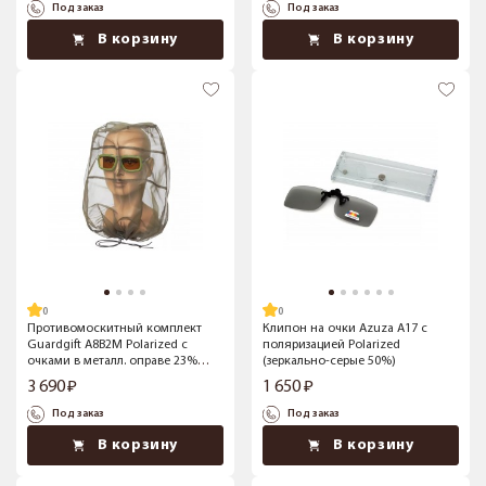
Под заказ
Под заказ
В корзину
В корзину
Противомоскитный комплект
Клипон на очки Azuza А17 с
Guardgift А8В2М Polarized с
поляризацией Polarized
очками в металл. оправе 23%
(зеркально-серые 50%)
(коричневые линзы)
3 690
1 650
Под заказ
Под заказ
В корзину
В корзину