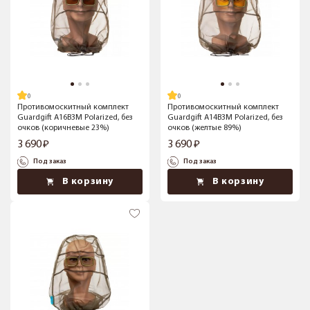
Противомоскитный комплект
Противомоскитный комплект
Guardgift А16В3М Polarized, без
Guardgift А14В3М Polarized, без
очков (коричневые 23%)
очков (желтые 89%)
3 690
3 690
Под заказ
Под заказ
В корзину
В корзину