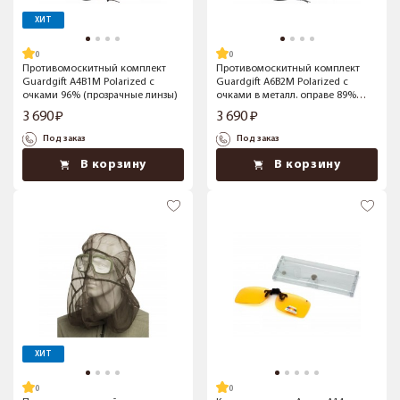
ХИТ
Противомоскитный комплект
Противомоскитный комплект
Guardgift А4В1М Polarized с
Guardgift А6В2М Polarized с
очками 96% (прозрачные линзы)
очками в металл. оправе 89%
(желтые линзы)
3 690
3 690
Под заказ
Под заказ
В корзину
В корзину
ХИТ