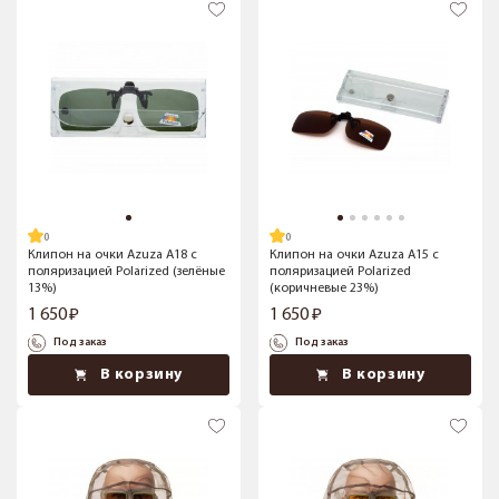
Клипон на очки Azuza А18 с
Клипон на очки Azuza А15 с
поляризацией Polarized (зелёные
поляризацией Polarized
13%)
(коричневые 23%)
1 650
1 650
Под заказ
Под заказ
В корзину
В корзину