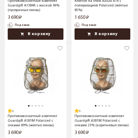
Противомоскитный комплект
Клипон на очки Azuza А14 с
Guardgift А13В4К с маской 96%
поляризацией Polarized (жёлтые
(прозрачные линзы)
85%)
3 690
1 650
Под заказ
Под заказ
В корзину
В корзину
Противомоскитный комплект
Противомоскитный комплект
Guardgift А1В1М Polarized с
Guardgift А3В1М Polarized с
очками 89% (желтые линзы)
очками 23% (коричневые линзы)
3 690
3 690