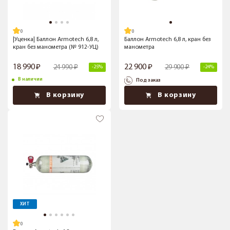
|Уценка| Баллон Armotech 6,8 л,
Баллон Armotech 6,8 л, кран без
кран без манометра (№ 912-УЦ)
манометра
18 990
22 900
24 990
29 900
-25%
-24%
В наличии
Под заказ
В корзину
В корзину
ХИТ