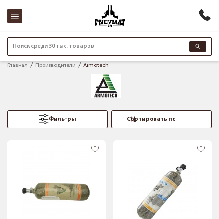
Поиск среди 30 тыс. товаров
Главная
Производители
Armotech
Фильтры