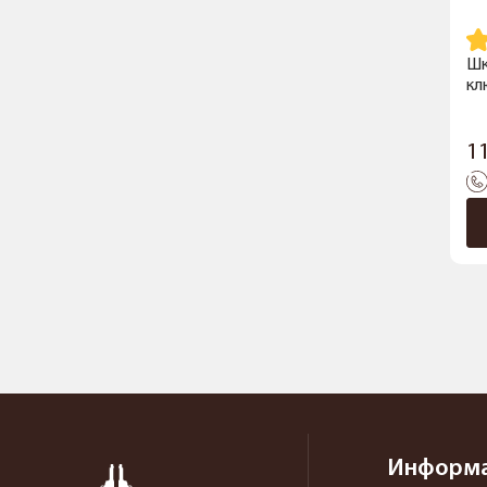
Шк
кл
1
Информ