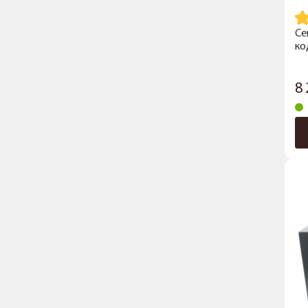
Се
ко
8