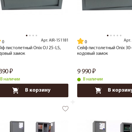
Арт.
AIR-151181
Арт.
йф пистолетный Onix ОJ 25-LS,
Сейф пистолетный Onix 30-
довый замок
кодовый замок
 390
9 990
В наличии
В наличии
В корзину
В корзин