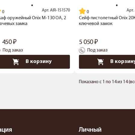
Арт.
AIR-151570
Арт.
аф оружейный Onix M-130 OA, 2
Сейф пистолетный Onix 20K
ючевых замка
ключевой замок
1 450
5 050
Под заказ
Под заказ
В корзину
В корзин
Показано с 1 по 14 из 14 (в
ация
Личный