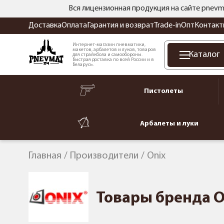
Вся лицензионная продукция на сайте pnevm
Доставка
Оплата
Гарантия и возврат
Trade-in
Опт
Контакт
Интернет-магазин пневматики,
макетов, арбалетов и луков, товаров
Каталог
для страйкбола и самообороны.
Быстрая доставка по всей России и в
Беларусь.
Пистолеты
Арбалеты и луки
Главная
Производители
Onix
Товары бренда O