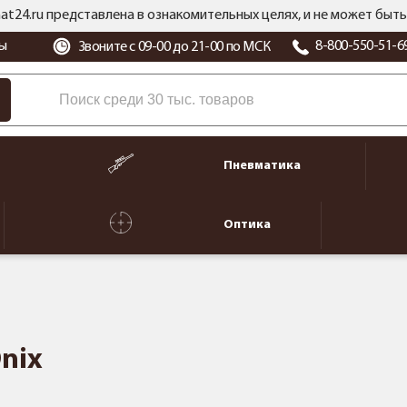
at24.ru представлена в ознакомительных целях, и не может бы
ы
8-800-550-51-6
Звоните с 09-00 до 21-00 по МСК
Пневматика
Оптика
nix