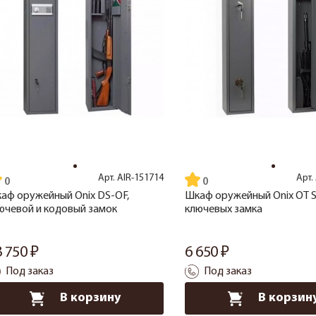
Арт.
AIR-151714
Арт.
аф оружейный Onix DS-OF,
Шкаф оружейный Onix OT S
ючевой и кодовый замок
ключевых замка
3 750
6 650
Под заказ
Под заказ
В корзину
В корзин