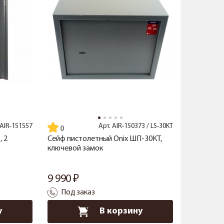
AIR-151557
Арт.
AIR-150373 / LS-30KT
, 2
Сейф пистолетный Onix ШП-30КТ,
ключевой замок
9 990
Под заказ
у
В корзину