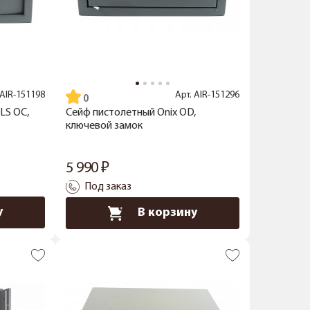
AIR-151198
Арт.
AIR-151296
LS OC,
Сейф пистолетный Onix OD,
ключевой замок
5 990
Под заказ
у
В корзину