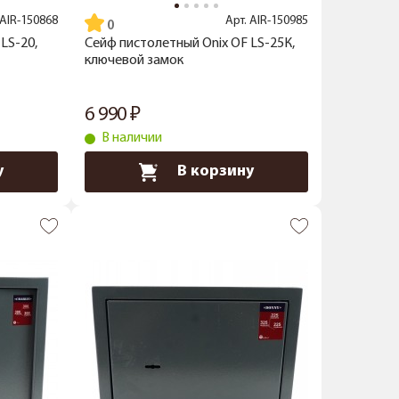
AIR-150868
Арт.
AIR-150985
LS-20,
Сейф пистолетный Onix OF LS-25К,
ключевой замок
6 990
В наличии
у
В корзину