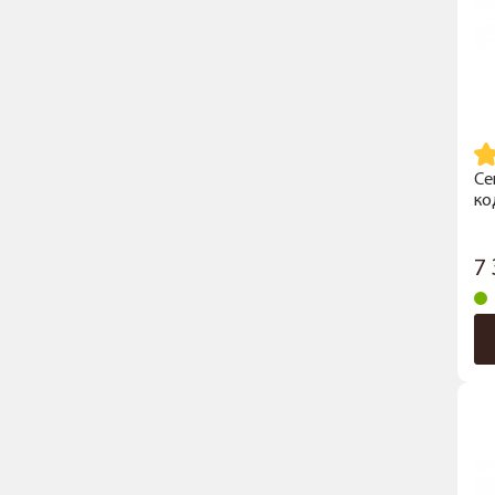
Се
ко
7