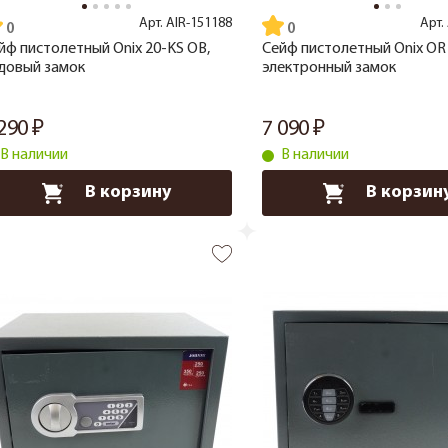
Арт.
AIR-151188
Арт.
йф пистолетный Onix 20-KS OB,
Сейф пистолетный Onix OR 
довый замок
электронный замок
 290
7 090
В наличии
В наличии
В корзину
В корзин