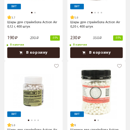
ХИТ
ХИТ
3.7
5.0
Шары для страйкбола Action Air
Шары для страйкбола Action Air
0,12 г, 400 штук
0,20 г, 400 штук
190
230
290
350
-35%
-35%
В наличии
В наличии
В корзину
В корзину
ХИТ
ХИТ
5.0