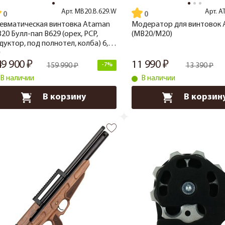
Арт.
MB20.B.629.W
Арт.
A
евматическая винтовка Ataman
Модератор для винтовок
20 Булл-пап B629 (орех, PCP,
(МВ20/М20)
дуктор, под полнотел, колба) 6,35
м
49 900
11 990
159 990
-7%
13 390
В наличии
В наличии
В корзину
В корзин