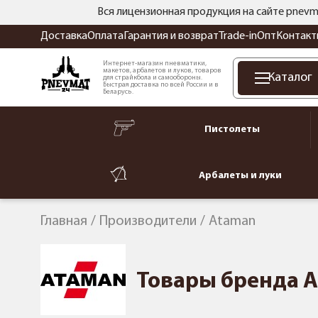
Вся лицензионная продукция на сайте pnevm
Доставка
Оплата
Гарантия и возврат
Trade-in
Опт
Контакт
Интернет-магазин пневматики,
макетов, арбалетов и луков, товаров
Каталог
для страйкбола и самообороны.
Быстрая доставка по всей России и в
Беларусь.
Пистолеты
Арбалеты и луки
Главная
Производители
Ataman
Товары бренда 