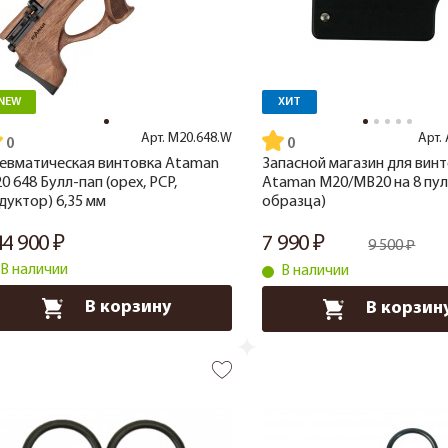
NEW
ХИТ
Арт.
M20.648.W
Арт.
евматическая винтовка Ataman
Запасной магазин для вин
0 648 Булл-пап (орех, PCP,
Ataman М20/МВ20 на 8 пул
дуктор) 6,35 мм
образца)
44 900
7 990
9 500
В наличии
В наличии
В корзину
В корзин