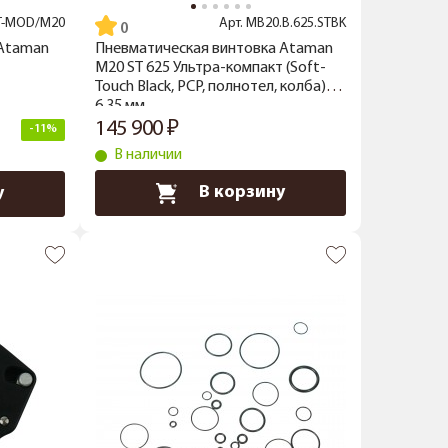
T-MOD/M20
Арт.
MB20.B.625.STBK
 Ataman
Пневматическая винтовка Ataman
M20 ST 625 Ультра-компакт (Soft-
Touch Black, PCP, полнотел, колба)
6,35 мм
145 900
-11%
В наличии
В корзину
у