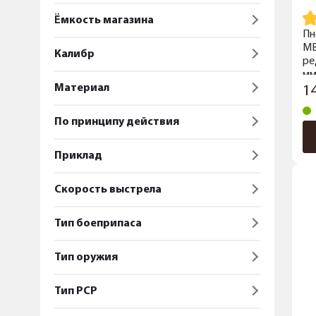
Ёмкость магазина
Пн
MB
Калибр
ре
м
Материал
1
По принципу действия
Приклад
Скорость выстрела
Тип боеприпаса
Тип оружия
Тип PCP