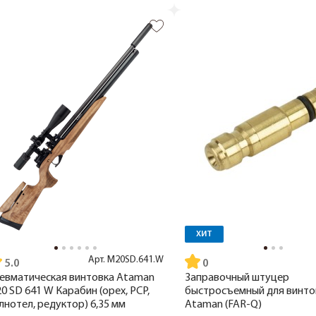
ХИТ
Арт.
M20SD.641.W
5.0
евматическая винтовка Ataman
Заправочный штуцер
0 SD 641 W Карабин (орех, PCP,
быстросъемный для винто
лнотел, редуктор) 6,35 мм
Ataman (FAR-Q)