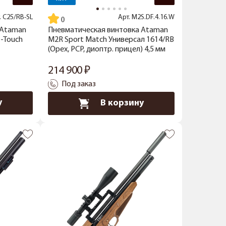
.
C25/RB-SL
Арт.
M2S.DF.4.16.W
 Ataman
Пневматическая винтовка Ataman
t-Touch
M2R Sport Match Универсал 1614/RB
(Орех, PCP, диоптр. прицел) 4,5 мм
214 900
Под заказ
у
В корзину