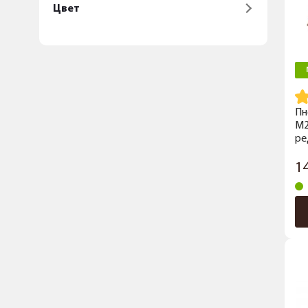
Цвет
Пн
M2
ре
1