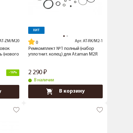
ХИТ
AT-ZM/M20
Арт.
AT-RK/M2-1
товок
Ремкомплект №1 полный (набор
ь (нового
уплотнит. колец) для Ataman M2R
2 290
-16%
В наличии
В корзину
у