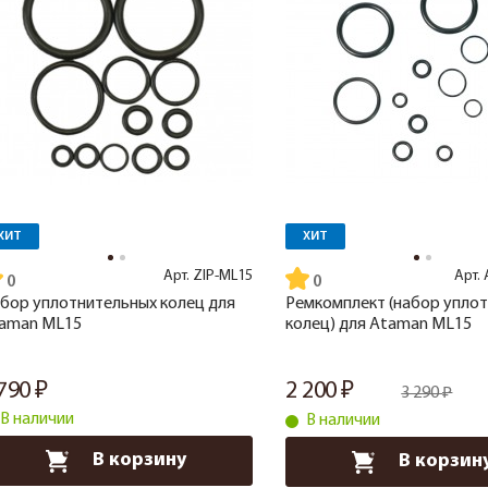
ХИТ
ХИТ
Арт.
ZIP-ML15
Арт.
бор уплотнительных колец для
Ремкомплект (набор уплот
aman ML15
колец) для Ataman ML15
 790
2 200
3 290
В наличии
В наличии
В корзину
В корзин