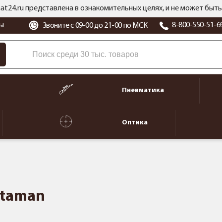
at24.ru представлена в ознакомительных целях, и не может бы
ы
8-800-550-51-6
Звоните с 09-00 до 21-00 по МСК
Пневматика
Оптика
Ataman