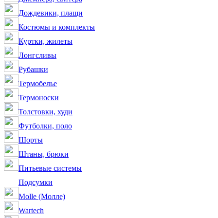
Дождевики, плащи
Костюмы и комплекты
Куртки, жилеты
Лонгсливы
Рубашки
Термобелье
Термоноски
Толстовки, худи
Футболки, поло
Шорты
Штаны, брюки
Питьевые системы
Подсумки
Molle (Молле)
Wartech