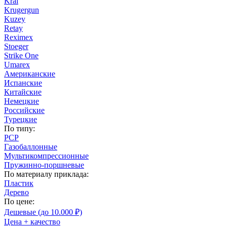
Kral
Krugergun
Kuzey
Retay
Reximex
Stoeger
Strike One
Umarex
Американские
Испанские
Китайские
Немецкие
Российские
Турецкие
По типу:
PCP
Газобаллонные
Мультикомпрессионные
Пружинно-поршневые
По материалу приклада:
Пластик
Дерево
По цене:
Дешевые (до 10.000 ₽)
Цена + качество