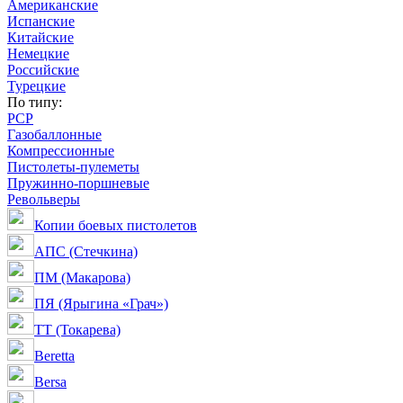
Американские
Испанские
Китайские
Немецкие
Российские
Турецкие
По типу:
PCP
Газобаллонные
Компрессионные
Пистолеты-пулеметы
Пружинно-поршневые
Револьверы
Копии боевых пистолетов
АПС (Стечкина)
ПМ (Макарова)
ПЯ (Ярыгина «Грач»)
ТТ (Токарева)
Beretta
Bersa