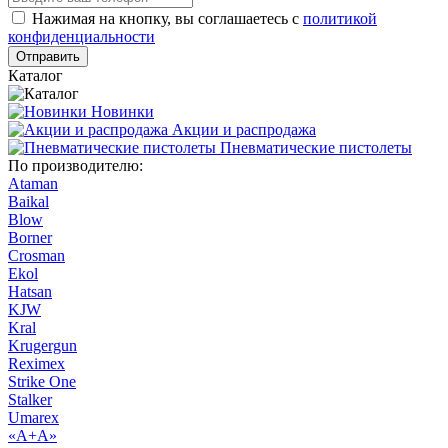
Нажимая на кнопку, вы соглашаетесь с
политикой
конфиденциальности
Отправить
Каталог
Новинки
Акции и распродажа
Пневматические пистолеты
По производителю:
Ataman
Baikal
Blow
Borner
Crosman
Ekol
Hatsan
KJW
Kral
Krugergun
Reximex
Strike One
Stalker
Umarex
«А+А»