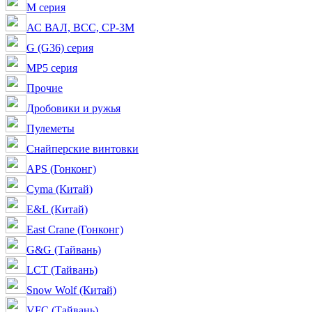
M серия
АС ВАЛ, ВСС, СР-3М
G (G36) серия
MP5 серия
Прочие
Дробовики и ружья
Пулеметы
Снайперские винтовки
APS (Гонконг)
Cyma (Китай)
E&L (Китай)
East Crane (Гонконг)
G&G (Тайвань)
LCT (Тайвань)
Snow Wolf (Китай)
VFC (Тайвань)