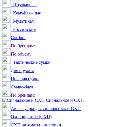
Штурмовые
Камуфляжные
Мультикам
Российские
Сordura
По брендам:
По объему:
Тактические сумки
Для оружия
Поясная сумка
Сумка-баул
По брендам:
Сигнальное и СХП
Аксессуары для сигнальных и СХП
Охолощенное (СХП)
СХП автоматы, винтовки