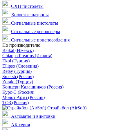
СХП пистолеты
Холостые патроны
Сигнальные пистолеты
Сигнальные револьверы
Сигнальные приспособления
По производителю:
Baikal (Ижевск)
Chiappa firearms (Италия)
Ekol (Турция)
Ellipso (Словения)
Retay (Турция)
Smersh (Россия)
Zoraki (Турция)
Концерн Калашников (Россия)
Курс-С (Россия)
Молот Армз (Россия)
ТОЗ (Россия)
Страйкбол (AirSoft)
Автоматы и винтовки
АК серия