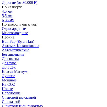
Дорогие (от 30.000 ₽)
По калибру:
4,5 мм
5,5 мм
6,35 мм
По ёмкости магазина:
Однозарядные
Многозарядные
Прочие:
Bull-Pup (Булл Пап)
Автомат Калашникова
Автоматические
Без лицензии
Для охоты
Для тира
До 3 Дж
Класса Магнум
Лучшие
Мощные
На CO2
Новые
Переломки
С газовой пружиной
С накачкой
С пистолетной рукоятью