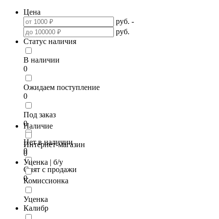
Цена
руб.
-
руб.
Статус наличия
В наличии
0
Ожидаем поступление
0
Под заказ
0
Наличие
Нет в наличии
Интернет-магазин
0
0
Уценка | б/у
Снят с продажи
0
Комиссионка
Уценка
Калибр