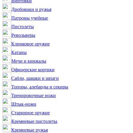
Винтовки
Дробовики и ружья
Патроны учебные
Пистолеты
Револьверы
Клинковое оружие
Катаны
Мечи и кинжалы
Офицерские кортики
Сабли, шашки и шпаги
Топоры, алебарды и секиры
Тренировочные ножи
Штык-ножи
Старинное оружие
Кремневые пистолеты
Кремневые ружья