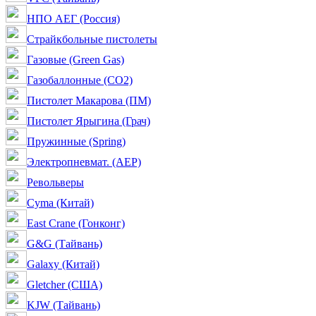
НПО АЕГ (Россия)
Страйкбольные пистолеты
Газовые (Green Gas)
Газобаллонные (CO2)
Пистолет Макарова (ПМ)
Пистолет Ярыгина (Грач)
Пружинные (Spring)
Электропневмат. (AEP)
Револьверы
Cyma (Китай)
East Crane (Гонконг)
G&G (Тайвань)
Galaxy (Китай)
Gletcher (США)
KJW (Тайвань)