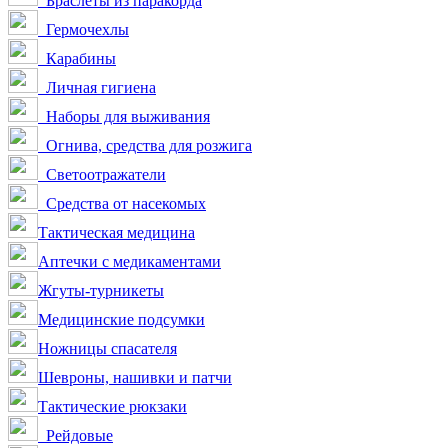
Браслеты из паракорда
Гермочехлы
Карабины
Личная гигиена
Наборы для выживания
Огнива, средства для розжига
Светоотражатели
Средства от насекомых
Тактическая медицина
Аптечки с медикаментами
Жгуты-турникеты
Медицинские подсумки
Ножницы спасателя
Шевроны, нашивки и патчи
Тактические рюкзаки
Рейдовые