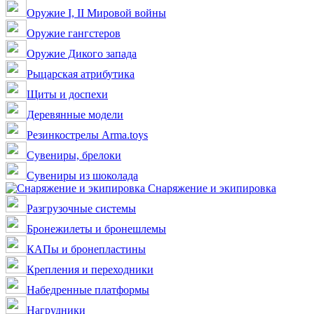
Оружие I, II Мировой войны
Оружие гангстеров
Оружие Дикого запада
Рыцарская атрибутика
Щиты и доспехи
Деревянные модели
Резинкострелы Arma.toys
Сувениры, брелоки
Сувениры из шоколада
Снаряжение и экипировка
Разгрузочные системы
Бронежилеты и бронешлемы
КАПы и бронепластины
Крепления и переходники
Набедренные платформы
Нагрудники