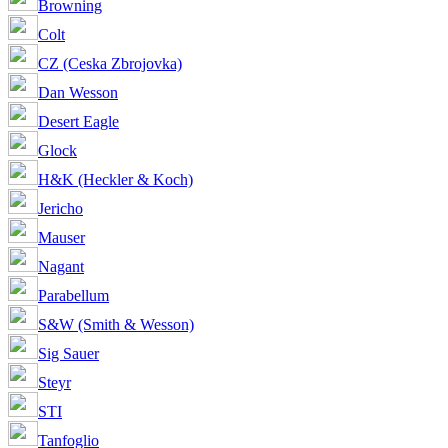
Browning
Colt
CZ (Ceska Zbrojovka)
Dan Wesson
Desert Eagle
Glock
H&K (Heckler & Koch)
Jericho
Mauser
Nagant
Parabellum
S&W (Smith & Wesson)
Sig Sauer
Steyr
STI
Tanfoglio