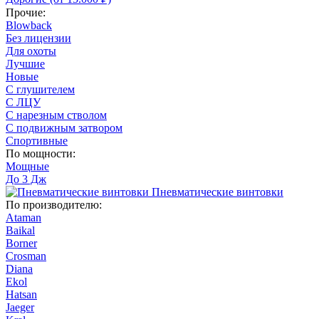
Прочие:
Blowback
Без лицензии
Для охоты
Лучшие
Новые
С глушителем
С ЛЦУ
С нарезным стволом
С подвижным затвором
Спортивные
По мощности:
Мощные
До 3 Дж
Пневматические винтовки
По производителю:
Ataman
Baikal
Borner
Crosman
Diana
Ekol
Hatsan
Jaeger