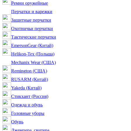
Ремни оружейные
Перчатки и варежки
Защитные перчатки
Охотничьи перчатки
Тактические перчатки
EmersonGear (Китай)
Helikon-Tex (Польша)
Mechanix Wear (США)
Remington (США)
RUSARM (Китай)
Yakeda (Китай)
Стикхант (Россия)
Одежда и обувь
Головные уборы
Обувь
Джемпера, свитера