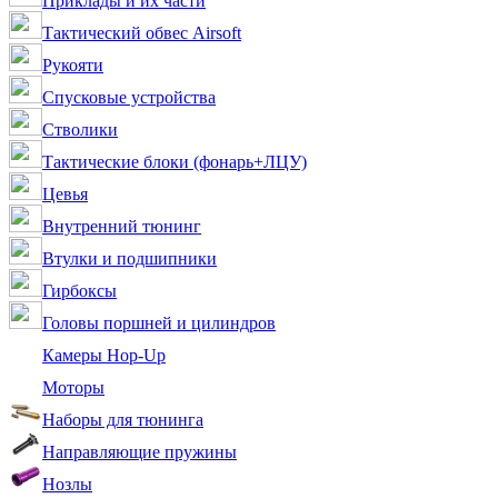
Приклады и их части
Тактический обвес Airsoft
Рукояти
Спусковые устройства
Стволики
Тактические блоки (фонарь+ЛЦУ)
Цевья
Внутренний тюнинг
Втулки и подшипники
Гирбоксы
Головы поршней и цилиндров
Камеры Hop-Up
Моторы
Наборы для тюнинга
Направляющие пружины
Нозлы