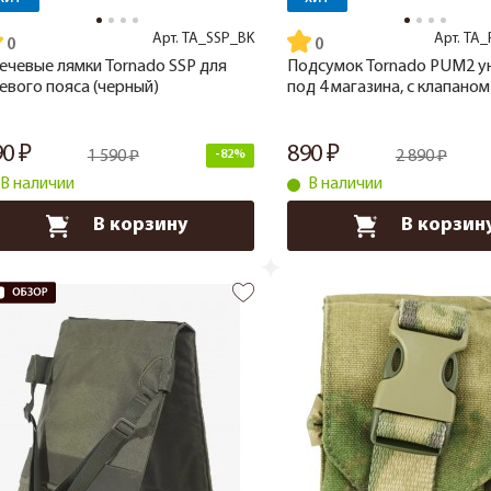
Арт.
TA_SSP_BK
Арт.
TA_
ечевые лямки Tornado SSP для
Подсумок Tornado PUM2 у
евого пояса (черный)
под 4 магазина, с клапаном
90
890
1 590
-82%
2 890
В наличии
В наличии
В корзину
В корзин