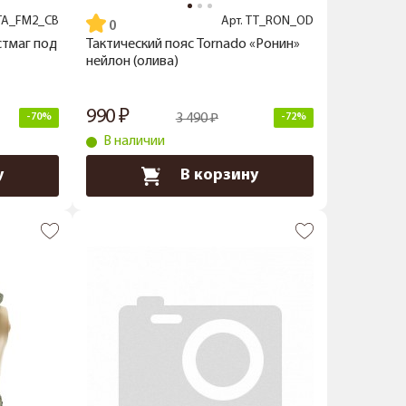
TA_FM2_CB
Арт.
TT_RON_OD
стмаг под
Тактический пояс Tornado «Ронин»
нейлон (олива)
990
-70%
3 490
-72%
В наличии
у
В корзину