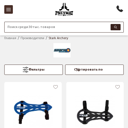
Поиск среди 30 тыс. товаров
Главная
Производители
Stark Archery
Фильтры