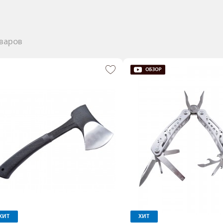
оваров
ХИТ
ХИТ