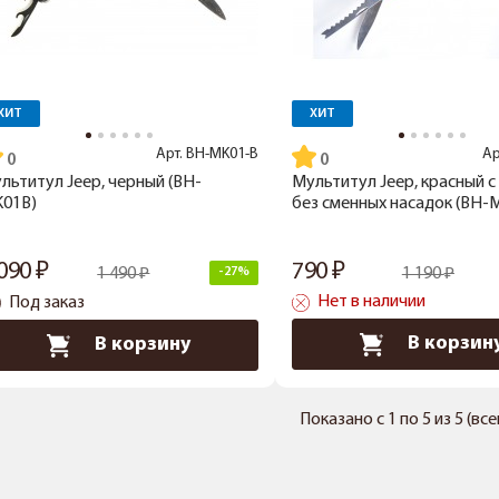
ХИТ
ХИТ
Арт.
BH-MK01-B
Ар
льтитул Jeep, черный (BH-
Мультитул Jeep, красный с
01B)
без сменных насадок (BH-
 090
790
1 490
-27%
1 190
Нет в наличии
Под заказ
В корзин
В корзину
Показано с 1 по 5 из 5 (вс