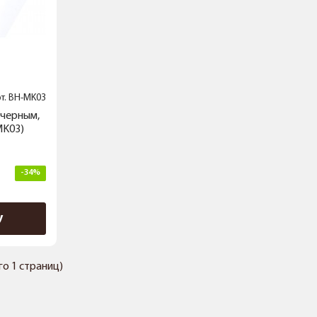
т.
BH-MK03
 черным,
MK03)
-34%
у
его 1 страниц)