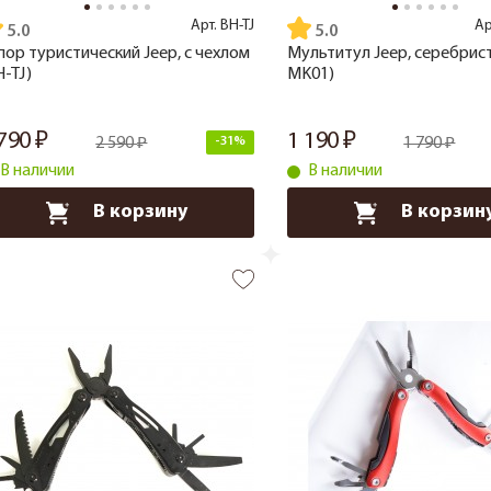
Арт.
BH-TJ
Ар
5.0
5.0
пор туристический Jeep, с чехлом
Мультитул Jeep, серебрис
H-TJ)
MK01)
 790
1 190
2 590
-31%
1 790
В наличии
В наличии
В корзину
В корзин