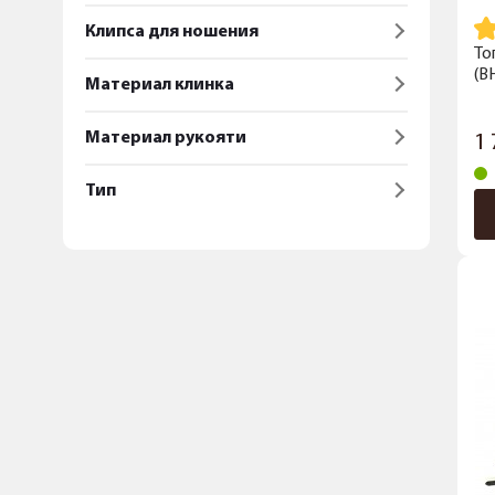
Клипса для ношения
То
(B
Материал клинка
Материал рукояти
1
Тип