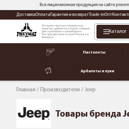
Вся лицензионная продукция на сайте pnevm
Доставка
Оплата
Гарантия и возврат
Trade-in
Опт
Контакт
Интернет-магазин пневматики,
макетов, арбалетов и луков, товаров
Каталог
для страйкбола и самообороны.
Быстрая доставка по всей России и в
Беларусь.
Пистолеты
Арбалеты и луки
Главная
Производители
Jeep
Товары бренда J