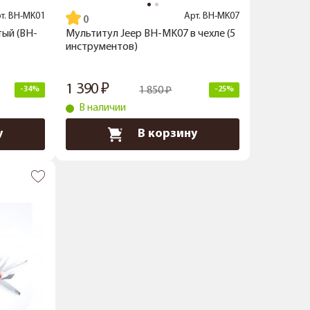
т.
BH-MK01
Арт.
BH-MK07
тый (BH-
Мультитул Jeep BH-MK07 в чехле (5
инструментов)
1 390
-34%
1 850
-25%
В наличии
у
В корзину