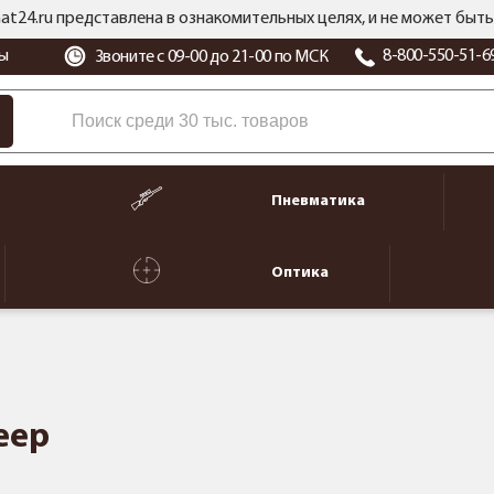
at24.ru представлена в ознакомительных целях, и не может бы
ы
8-800-550-51-6
Звоните с 09-00 до 21-00 по МСК
Пневматика
Оптика
eep