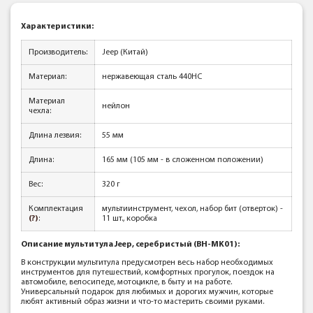
Характеристики:
Производитель:
Jeep (Китай)
Материал:
нержавеющая сталь 440HC
Материал
нейлон
чехла:
Длина лезвия:
55 мм
Длина:
165 мм (105 мм - в сложенном положении)
Вес:
320 г
Комплектация
мультиинструмент, чехол, набор бит (отверток) -
(?)
:
11 шт., коробка
Описание мультитула Jeep, серебристый (BH-MK01):
В конструкции мультитула предусмотрен весь набор необходимых
инструментов для путешествий, комфортных прогулок, поездок на
автомобиле, велосипеде, мотоцикле, в быту и на работе.
Универсальный подарок для любимых и дорогих мужчин, которые
любят активный образ жизни и что-то мастерить своими руками.