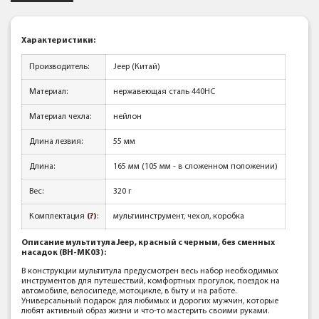
Характеристики:
Производитель:
Jeep (Китай)
Материал:
нержавеющая сталь 440HC
Материал чехла:
нейлон
Длина лезвия:
55 мм
Длина:
165 мм (105 мм - в сложенном положении)
Вес:
320 г
Комплектация
(?)
:
мультиинструмент, чехол, коробка
Описание мультитула Jeep, красный с черным, без сменных
насадок (BH-MK03):
В конструкции мультитула предусмотрен весь набор необходимых
инструментов для путешествий, комфортных прогулок, поездок на
автомобиле, велосипеде, мотоцикле, в быту и на работе.
Универсальный подарок для любимых и дорогих мужчин, которые
любят активный образ жизни и что-то мастерить своими руками.