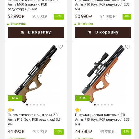
Пневматическая винтовка ZR
Пневматическая винтовка ZR
Arms M60 (пластик, PCP,
Arms P10 (бук, PCP, редуктор) 6,35
редуктор) 6,35 мм
мм
52 990
50 990
59 990
54 990
-12%
-8%
В наличии
В наличии
В корзину
В корзину
NEW
NEW
Пневматическая винтовка ZR
Пневматическая винтовка ZR
Arms P15 (бук, PCP, редуктор) 5,5
Arms P15 (бук, PCP, редуктор) 6,35
мм
мм
44 390
44 390
49 990
49 990
-12%
-12%