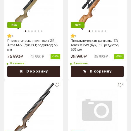
NEW
NEW
Пневматическая винтовка ZR
Пневматическая винтовка ZR
Arms M22 (бук, PCP, редуктор) 5,5
Arms M25W (бук, PCP, редуктор)
мм
6,35 мм
36 990
28 990
42 990
35 990
-14%
-20%
В наличии
В наличии
В корзину
В корзину