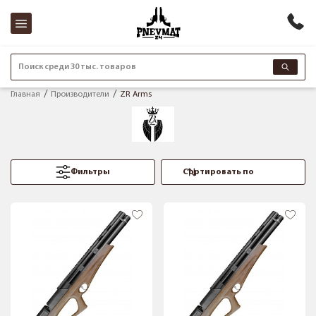
Поиск среди 30 тыс. товаров
Главная
Производители
ZR Arms
Фильтры