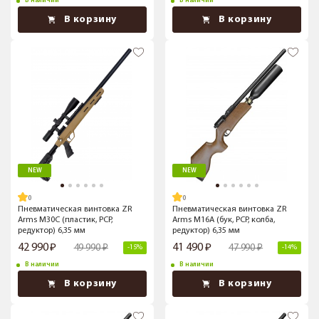
В наличии
В наличии
В корзину
В корзину
NEW
NEW
Пневматическая винтовка ZR
Пневматическая винтовка ZR
Arms M30C (пластик, PCP,
Arms M16A (бук, PCP, колба,
редуктор) 6,35 мм
редуктор) 6,35 мм
42 990
41 490
49 990
47 990
-15%
-14%
В наличии
В наличии
В корзину
В корзину