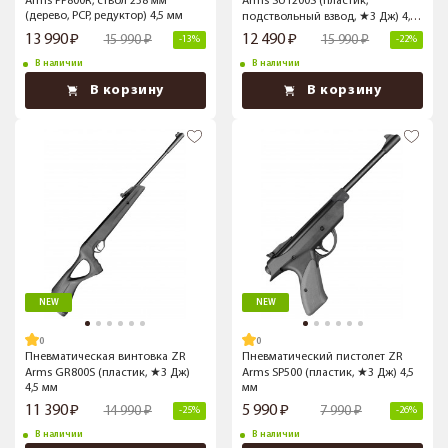
Arms PP800R, ствол 238 мм
Arms SU1200S (пластик,
(дерево, PCP, редуктор) 4,5 мм
подствольный взвод, ★3 Дж) 4,5
мм
13 990
12 490
15 990
15 990
-13%
-22%
В наличии
В наличии
В корзину
В корзину
NEW
NEW
Пневматическая винтовка ZR
Пневматический пистолет ZR
Arms GR800S (пластик, ★3 Дж)
Arms SP500 (пластик, ★3 Дж) 4,5
4,5 мм
мм
11 390
5 990
14 990
7 990
-25%
-26%
В наличии
В наличии