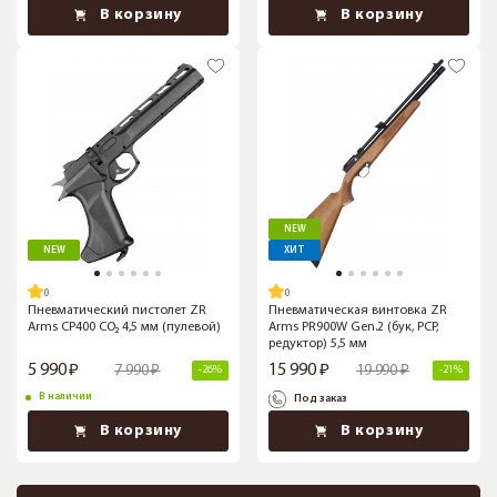
В корзину
В корзину
NEW
NEW
ХИТ
Пневматический пистолет ZR
Пневматическая винтовка ZR
Arms CP400 CO₂ 4,5 мм (пулевой)
Arms PR900W Gen.2 (бук, PCP,
редуктор) 5,5 мм
5 990
15 990
7 990
19 990
-26%
-21%
В наличии
Под заказ
В корзину
В корзину