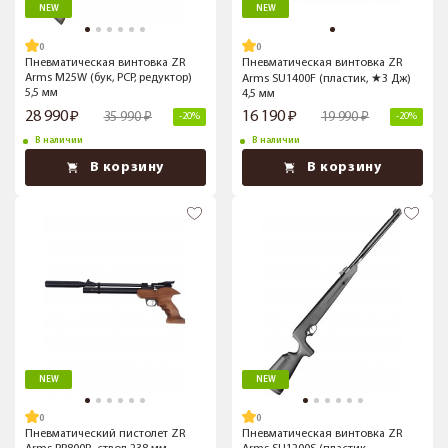
NEW
NEW
Пневматическая винтовка ZR
Пневматическая винтовка ZR
Arms M25W (бук, PCP, редуктор)
Arms SU1400F (пластик, ★3 Дж)
5,5 мм
4,5 мм
28 990
16 190
35 990
19 990
-20%
-20%
В наличии
В наличии
В корзину
В корзину
NEW
NEW
Пневматический пистолет ZR
Пневматическая винтовка ZR