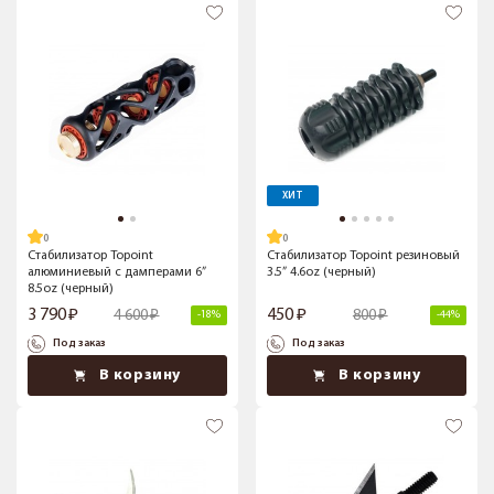
ХИТ
Стабилизатор Topoint
Стабилизатор Topoint резиновый
алюминиевый с дамперами 6”
3.5” 4.6oz (черный)
8.5oz (черный)
3 790
450
4 600
800
-18%
-44%
Под заказ
Под заказ
В корзину
В корзину