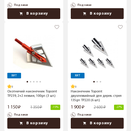
Под заказ
Под заказ
В корзину
В корзину
ХИТ
ХИТ
Охотничий наконечник Topoint
Наконечник Topoint
TP239, 2+2 лезвия, 100gn (3 шт.)
двухлезвийный для дерев. стрел
135gn TP220 (6 шт.)
1 150
1 900
1 350
2 600
-15%
-27%
Под заказ
Под заказ
В корзину
В корзину