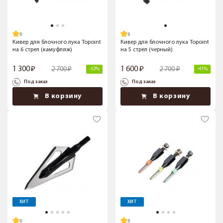
Кивер для блочного лука Topoint
Кивер для блочного лука Topoint
на 6 стрел (камуфляж)
на 5 стрел (черный)
1 300
1 600
2 700
2 700
-52%
-41%
Под заказ
Под заказ
В корзину
В корзину
ХИТ
ХИТ