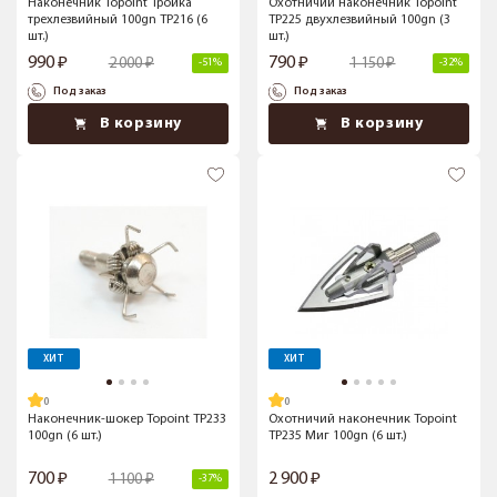
Наконечник Topoint Тройка
Охотничий наконечник Topoint
трехлезвийный 100gn TP216 (6
TP225 двухлезвийный 100gn (3
шт.)
шт.)
990
790
2 000
1 150
-51%
-32%
Под заказ
Под заказ
В корзину
В корзину
ХИТ
ХИТ
Наконечник-шокер Topoint TP233
Охотничий наконечник Topoint
100gn (6 шт.)
TP235 Миг 100gn (6 шт.)
700
2 900
1 100
-37%