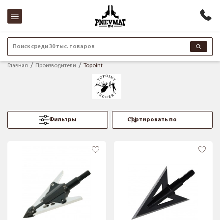
Поиск среди 30 тыс. товаров
Главная
Производители
Topoint
Фильтры