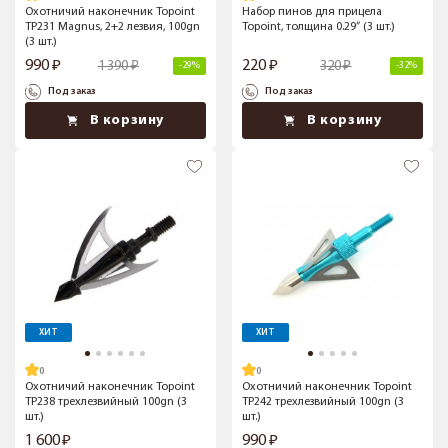
Охотничий наконечник Topoint
Набор пинов для прицела
TP231 Magnus, 2+2 лезвия, 100gn
Topoint, толщина 0.29” (3 шт.)
(3 шт.)
990
220
1 390
320
-29%
-32%
Под заказ
Под заказ
В корзину
В корзину
ХИТ
ХИТ
Охотничий наконечник Topoint
Охотничий наконечник Topoint
TP238 трехлезвийный 100gn (3
TP242 трехлезвийный 100gn (3
шт.)
шт.)
1 600
990