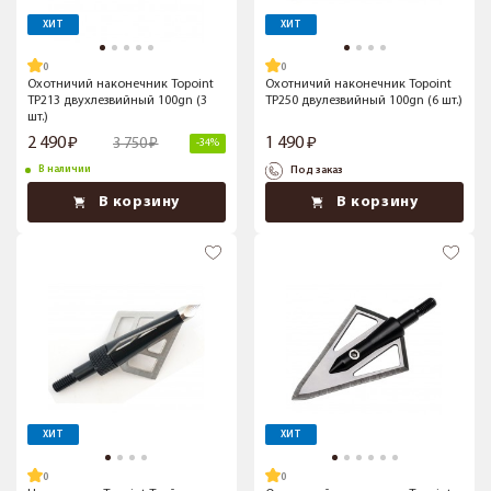
ХИТ
ХИТ
Охотничий наконечник Topoint
Охотничий наконечник Topoint
TP213 двухлезвийный 100gn (3
TP250 двулезвийный 100gn (6 шт.)
шт.)
2 490
1 490
3 750
-34%
В наличии
Под заказ
В корзину
В корзину
ХИТ
ХИТ