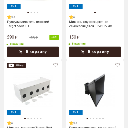
ХИТ
ХИТ
5.0
Пулеулавливатель плоский
Мишень флуоресцентная
Target Shot T-1
самоклеящаяся 305x305 мм
590
150
790
-26%
В наличии
В наличии
В корзину
В корзину
ХИТ
ХИТ
5.0