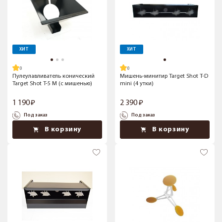
ХИТ
ХИТ
Пулеулавливатель конический
Мишень-минитир Target Shot T-D
Target Shot T-5 M (с мишенью)
mini (4 утки)
1 190
2 390
Под заказ
Под заказ
В корзину
В корзину