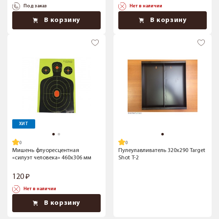
Под заказ
Нет в наличии
В корзину
В корзину
ХИТ
Мишень флуоресцентная
Пулеулавливатель 320x290 Target
«силуэт человека» 460x306 мм
Shot T-2
120
Нет в наличии
В корзину