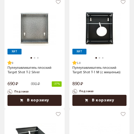
ХИТ
ХИТ
5.0
Пулеулавливатель плоский
Пулеулавливатель плоский
Target Shot T-2 Silver
Target Shot T-1 M (с мишенью)
690
890
990
-31%
Под заказ
Под заказ
В корзину
В корзину