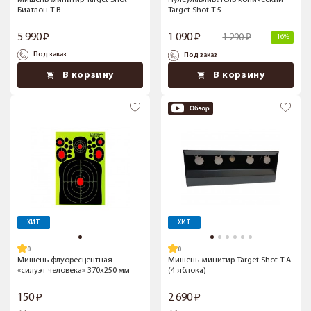
Мишень-минитир Target Shot
Пулеулавливатель конический
Биатлон T-B
Target Shot T-5
5 990
1 090
1 290
-16%
Под заказ
Под заказ
В корзину
В корзину
ХИТ
ХИТ
Мишень флуоресцентная
Мишень-минитир Target Shot T-A
«силуэт человека» 370x250 мм
(4 яблока)
150
2 690