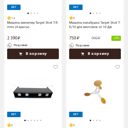
ХИТ
ХИТ
1.0
Мишень-минитир Target Shot T-R
Мишень-калабушка Target Shot T-
mini (4 крысы)
K/10 для винтовок от 10 Дж
2 390
750
990
-25%
Под заказ
Под заказ
В корзину
В корзину
ХИТ
ХИТ