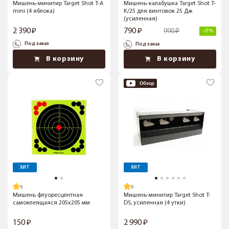
Мишень-минитир Target Shot T-A
Мишень-калабушка Target Shot T-
mini (4 яблока)
K/25 для винтовок 25 Дж
(усиленная)
2 390
790
990
-21%
Под заказ
Под заказ
В корзину
В корзину
ХИТ
ХИТ
Мишень флуоресцентная
Мишень-минитир Target Shot T-
самоклеящаяся 205x205 мм
DS, усиленная (4 утки)
150
2 990