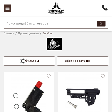
Поиск среди 30 тыс. товаров
Главная
Производители
BullGear
Фильтры