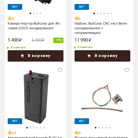
ХИТ
ХИТ
Камера Hop-Up BullGear для AK-
Гирбокс BullGear CNC ver.3 8mm
серии (2022) анодирование
(анодирование +
направляющая)
5 490
11 990
6 490
-16%
В наличии
В наличии
В корзину
В корзину
ХИТ
ХИТ
5.0