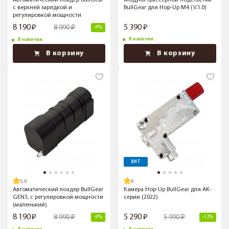
Автоматический лоадер BullGear
Модуль трассерной подстветки
с верхней зарядкой и
BullGear для Hop-Up M4 (V.1.0)
регулировкой мощности
8 190
5 390
8 990
-9%
В наличии
В наличии
В корзину
В корзину
ХИТ
5.0
Автоматический лоадер BullGear
Камера Hop-Up BullGear для AK-
GEN3, с регулировкой мощности
серии (2022)
(маленький)
8 190
5 290
8 990
5 990
-9%
-12%