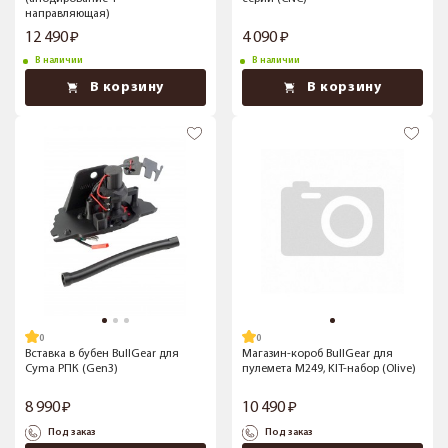
направляющая)
12 490
4 090
В наличии
В наличии
В корзину
В корзину
Вставка в бубен BullGear для
Магазин-короб BullGear для
Cyma РПК (Gen3)
пулемета М249, KIT-набор (Olive)
8 990
10 490
Под заказ
Под заказ