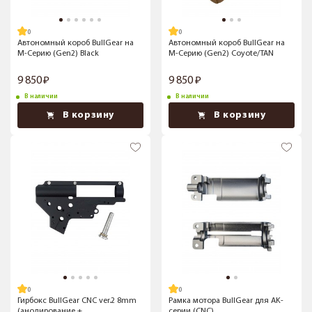
Автономный короб BullGear на
Автономный короб BullGear на
М-Серию (Gen2) Black
М-Серию (Gen2) Coyote/TAN
9 850
9 850
В наличии
В наличии
В корзину
В корзину
Гирбокс BullGear CNC ver.2 8mm
Рамка мотора BullGear для AK-
(анодирование +
серии (CNC)