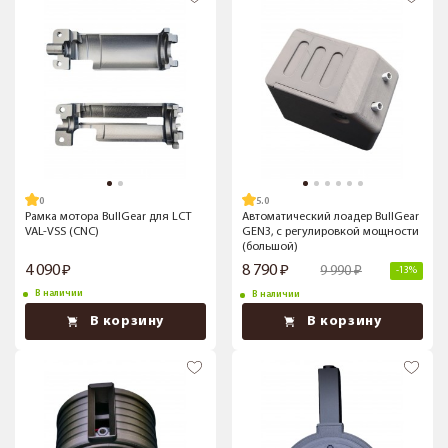
5.0
Рамка мотора BullGear для LCT
Автоматический лоадер BullGear
VAL-VSS (CNC)
GEN3, с регулировкой мощности
(большой)
4 090
8 790
9 990
-13%
В наличии
В наличии
В корзину
В корзину