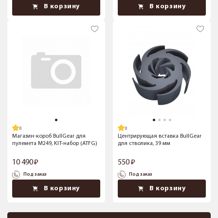
В корзину
В корзину
Магазин-короб BullGear для
Центрирующая вставка BullGear
пулемета М249, KIT-набор (ATFG)
для стволика, 39 мм
10 490
550
Под заказ
Под заказ
В корзину
В корзину