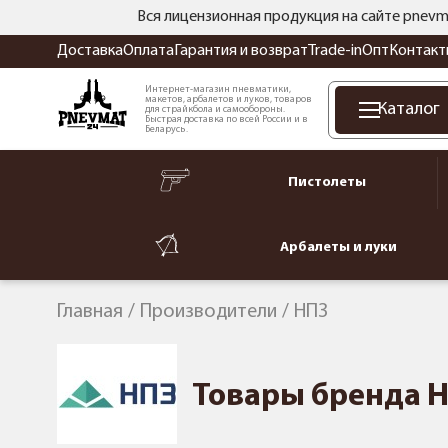
Вся лицензионная продукция на сайте pnevm
Доставка
Оплата
Гарантия и возврат
Trade-in
Опт
Контакт
Интернет-магазин пневматики,
макетов, арбалетов и луков, товаров
Каталог
для страйкбола и самообороны.
Быстрая доставка по всей России и в
Беларусь.
Пистолеты
Арбалеты и луки
Главная
Производители
НПЗ
Товары бренда 