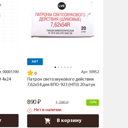
ХИТ
т.
00001390
Арт.
30952
 4x24
Патрон светозвукового действия
7,62x54 для ВПО-923 (НПЗ) 20 штук
890
1 290
-32%
Нет в наличии
у
В корзину