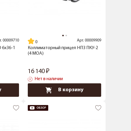
т.
00009710
Арт.
00009909
 6x36-1
Коллиматорный прицел НПЗ ПКУ-2
(4 MOA)
16 140
Нет в наличии
у
В корзину