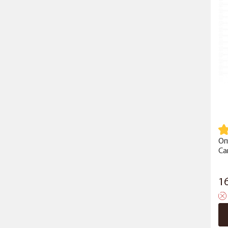
Оп
Са
1