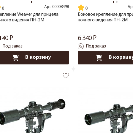
Арт.
00008498
Ар
епление Weaver для прицела
Боковое крепление для пр
чного видения ПН-2М
ночного видения ПН-2М
 140
6 340
Под заказ
Под заказ
В корзину
В корзин