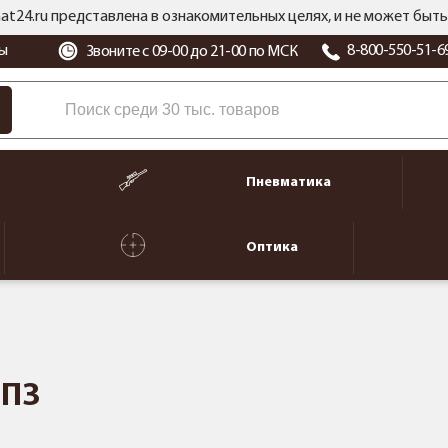
at24.ru представлена в ознакомительных целях, и не может бы
ы
8-800-550-51-6
Звоните с 09-00 до 21-00 по МСК
Пневматика
Оптика
НПЗ