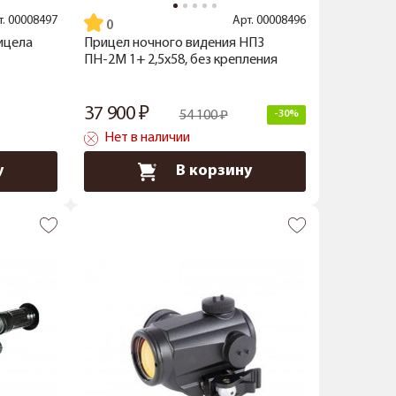
т.
00008497
Арт.
00008496
ицела
Прицел ночного видения НПЗ
ПН-2М 1+ 2,5x58, без крепления
37 900
54 100
-30%
Нет в наличии
у
В корзину