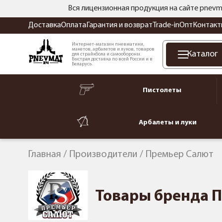
Вся лицензионная продукция на сайте pnevm
Доставка
Оплата
Гарантия и возврат
Trade-in
Опт
Контакт
Интернет-магазин пневматики,
макетов, арбалетов и луков, товаров
Каталог
для страйкбола и самообороны.
Быстрая доставка по всей России и в
Беларусь.
Пистолеты
Арбалеты и луки
Главная
Производители
Премьер Салют
Товары бренда 