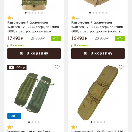
5.0
Разгрузочный бронежилет
Разгрузочный бронежилет
Wartech TV-124 «Север», плитник
Wartech TV-124 «Север», плитник
6094, с быстросбросом (мох
6094, с быстросбросом (койот)
ATFG) L/XL
L/XL
17 490
16 490
21 990
20 990
-21%
-22%
В наличии
В наличии
В корзину
В корзину
ХИТ