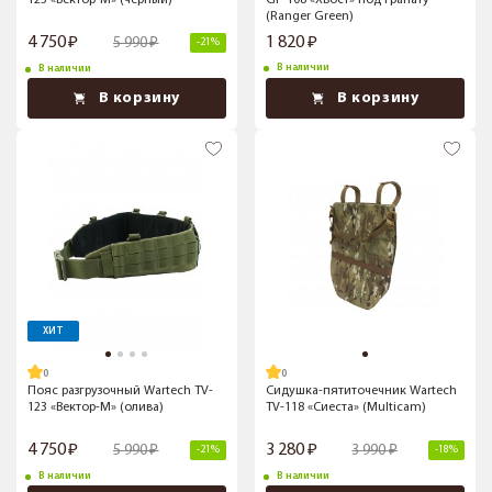
123 «Вектор-М» (черный)
GP-108 «Хвост» под гранату
(Ranger Green)
4 750
1 820
5 990
-21%
В наличии
В наличии
В корзину
В корзину
ХИТ
Пояс разгрузочный Wartech TV-
Сидушка-пятиточечник Wartech
123 «Вектор-М» (олива)
TV-118 «Сиеста» (Multicam)
4 750
3 280
5 990
3 990
-21%
-18%
В наличии
В наличии