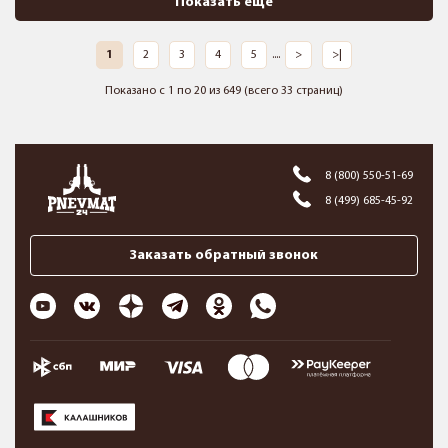
Показать ещё
1
2
3
4
5
....
>
>|
Показано с 1 по 20 из 649 (всего 33 страниц)
8 (800) 550-51-69
8 (499) 685-45-92
Заказать обратный звонок