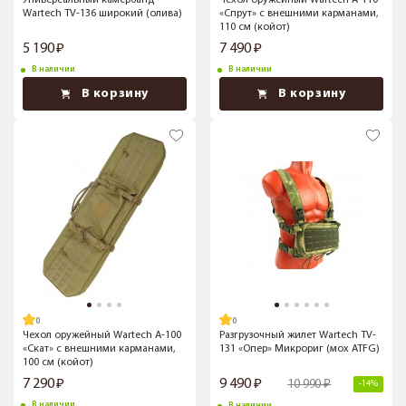
Универсальный камербанд
Чехол оружейный Wartech A-110
Wartech TV-136 широкий (олива)
«Спрут» с внешними карманами,
110 см (койот)
5 190
7 490
В наличии
В наличии
В корзину
В корзину
Чехол оружейный Wartech А-100
Разгрузочный жилет Wartech TV-
«Скат» с внешними карманами,
131 «Опер» Микрориг (мох ATFG)
100 см (койот)
7 290
9 490
10 990
-14%
В наличии
В наличии