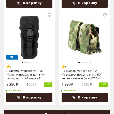
В корзину
В корзину
ХИТ
Подсумок Wartech MP-108
Подсумок Wartech GP-104
«Ратник» под 2 магазина АК-
«Гренадер» под 2 гранаты ВОГ,
серии, закрытый (черный)
универсальный (мох ATFG)
3 290
1 990
4 390
2 390
-26%
-17%
В наличии
В наличии
В корзину
В корзину