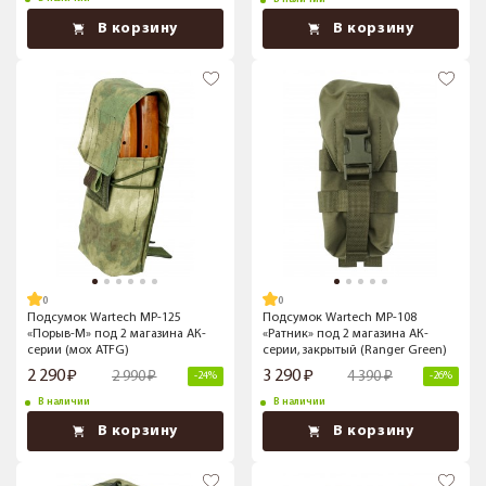
В корзину
В корзину
Подсумок Wartech MP-125
Подсумок Wartech MP-108
«Порыв-М» под 2 магазина АК-
«Ратник» под 2 магазина АК-
серии (мох ATFG)
серии, закрытый (Ranger Green)
2 290
3 290
2 990
4 390
-24%
-26%
В наличии
В наличии
В корзину
В корзину