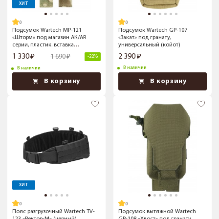
ХИТ
Подсумок Wartech MP-121
Подсумок Wartech GP-107
«Шторм» под магазин АК/AR
«Закат» под гранату,
серии, пластик. вставка
универсальный (койот)
(Multicam)
1 330
2 390
1 690
-22%
В наличии
В наличии
В корзину
В корзину
ХИТ
Пояс разгрузочный Wartech TV-
Подсумок вытяжной Wartech