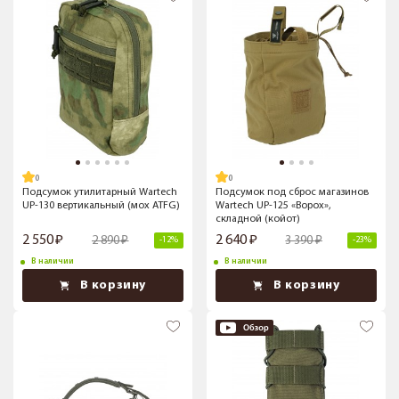
Подсумок утилитарный Wartech
Подсумок под сброс магазинов
UP-130 вертикальный (мох ATFG)
Wartech UP-125 «Ворох»,
складной (койот)
2 550
2 640
2 890
3 390
-12%
-23%
В наличии
В наличии
В корзину
В корзину