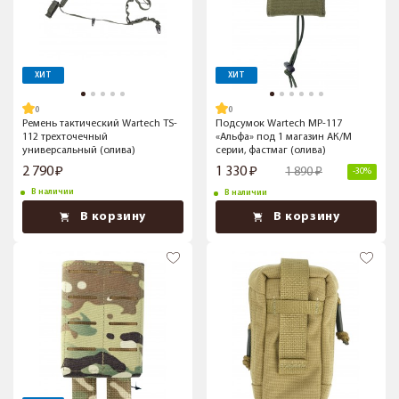
ХИТ
ХИТ
Ремень тактический Wartech TS-
Подсумок Wartech MP-117
112 трехточечный
«Альфа» под 1 магазин АК/М
универсальный (олива)
серии, фастмаг (олива)
2 790
1 330
1 890
-30%
В наличии
В наличии
В корзину
В корзину