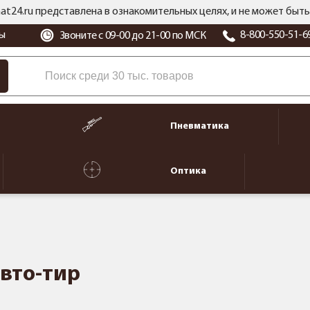
at24.ru представлена в ознакомительных целях, и не может бы
ы
8-800-550-51-6
Звоните с 09-00 до 21-00 по МСК
Пневматика
Оптика
вто-тир