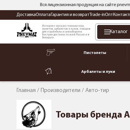
Вся лицензионная продукция на сайте pnevm
Доставка
Оплата
Гарантия и возврат
Trade-in
Опт
Контакт
Интернет-магазин пневматики,
макетов, арбалетов и луков, товаров
Каталог
для страйкбола и самообороны.
Быстрая доставка по всей России и в
Беларусь.
Пистолеты
Арбалеты и луки
Главная
Производители
Авто-тир
Товары бренда А