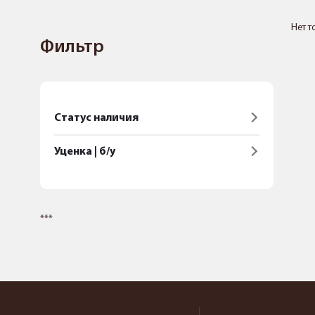
Нет т
Фильтр
Статус наличия
Уценка | б/у
***