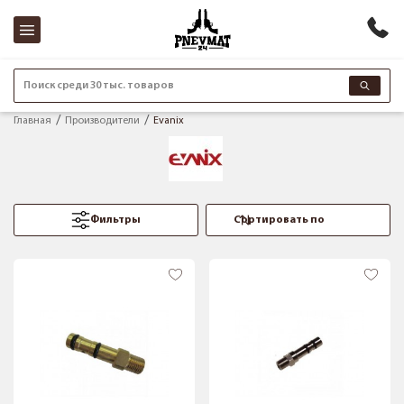
Поиск среди 30 тыс. товаров
Главная
Производители
Evanix
Фильтры