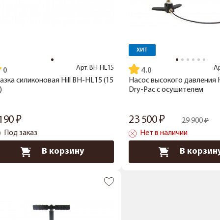
ХИТ
Арт.
BH-HL15
А
4.0
азка силиконовая Hill BH-HL15 (15
Насос высокого давления H
)
Dry-Pac с осушителем
 190
23 500
29 900
Под заказ
Нет в наличии
В корзину
В корзин