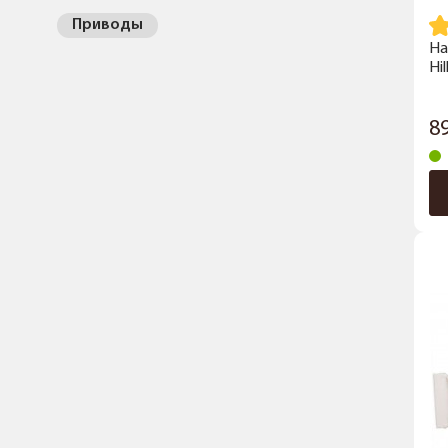
Приводы
На
Hi
8