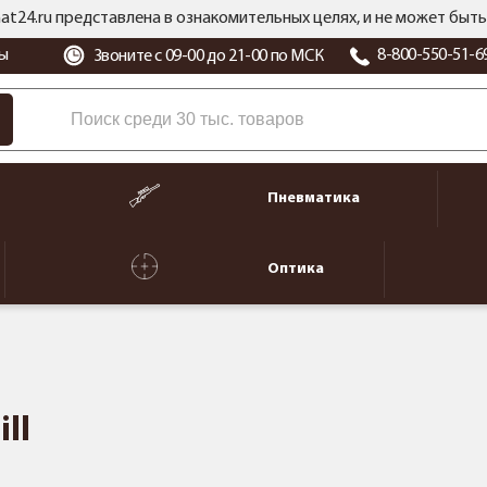
at24.ru представлена в ознакомительных целях, и не может бы
ы
8-800-550-51-6
Звоните с 09-00 до 21-00 по МСК
Пневматика
Оптика
ll