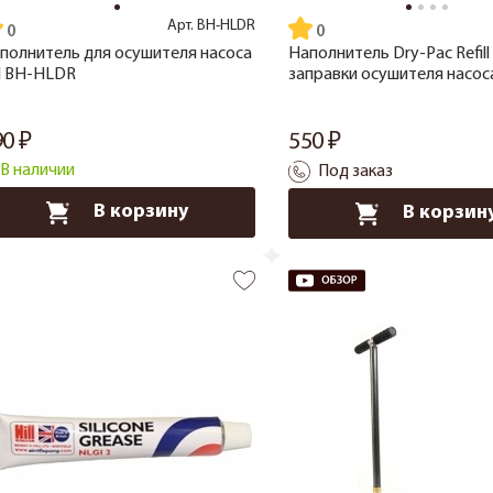
Арт.
BH-HLDR
полнитель для осушителя насоса
Наполнитель Dry-Pac Refill
ll BH-HLDR
заправки осушителя насоса
90
550
В наличии
Под заказ
В корзину
В корзин