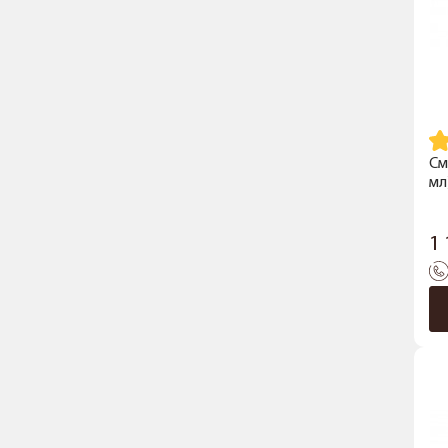
См
мл
1