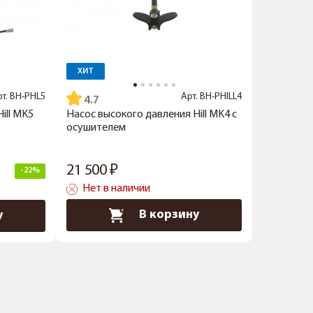
ХИТ
рт.
BH-PHL5
Арт.
BH-PHILL4
4.7
ill MK5
Насос высокого давления Hill MK4 с
осушителем
21 500
-22%
Нет в наличии
В корзину
у