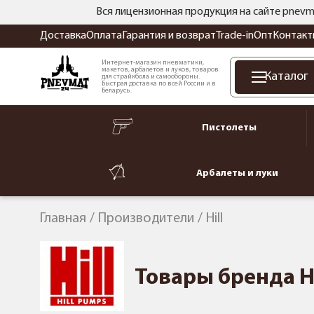
Вся лицензионная продукция на сайте pnevm
Доставка
Оплата
Гарантия и возврат
Trade-in
Опт
Контакт
Интернет-магазин пневматики,
макетов, арбалетов и луков, товаров
Каталог
для страйкбола и самообороны.
Быстрая доставка по всей России и в
Беларусь.
Пистолеты
Арбалеты и луки
Главная
Производители
Hill
Товары бренда Hi