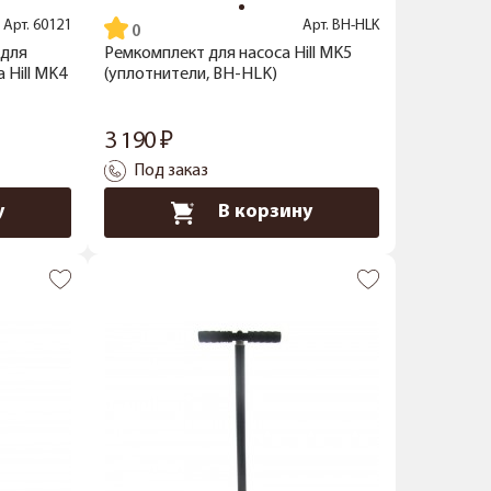
Арт.
60121
Арт.
BH-HLK
 для
Ремкомплект для насоса Hill MK5
 Hill MK4
(уплотнители, BH-HLK)
3 190
Под заказ
у
В корзину