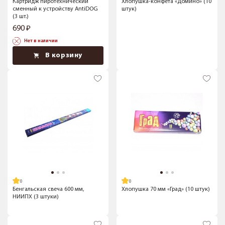
Картридж пиротехнический
Хлопушка-конфета «Домино» (10
сменный к устройству AntiDOG
штук)
(3 шт.)
690
Нет в наличии
В корзину
Бенгальская свеча 600 мм,
Хлопушка 70 мм «Град» (10 штук)
НИИПХ (3 штуки)