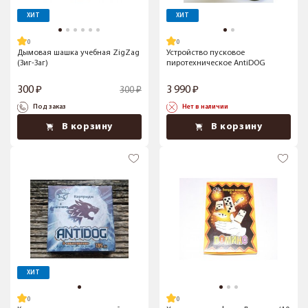
ХИТ
ХИТ
Дымовая шашка учебная ZigZag
Устройство пусковое
(Зиг-Заг)
пиротехническое AntiDOG
300
3 990
300
Под заказ
Нет в наличии
В корзину
В корзину
ХИТ