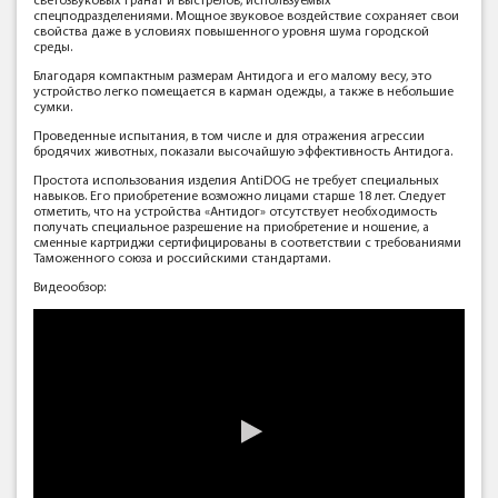
светозвуковых гранат и выстрелов, используемых
спецподразделениями. Мощное звуковое воздействие сохраняет свои
свойства даже в условиях повышенного уровня шума городской
среды.
Благодаря компактным размерам Антидога и его малому весу, это
устройство легко помещается в карман одежды, а также в небольшие
сумки.
Проведенные испытания, в том числе и для отражения агрессии
бродячих животных, показали высочайшую эффективность Антидога.
Простота использования изделия AntiDOG не требует специальных
навыков. Его приобретение возможно лицами старше 18 лет. Следует
отметить, что на устройства «Антидог» отсутствует необходимость
получать специальное разрешение на приобретение и ношение, а
сменные картриджи сертифицированы в соответствии с требованиями
Таможенного союза и российскими стандартами.
Видеообзор: