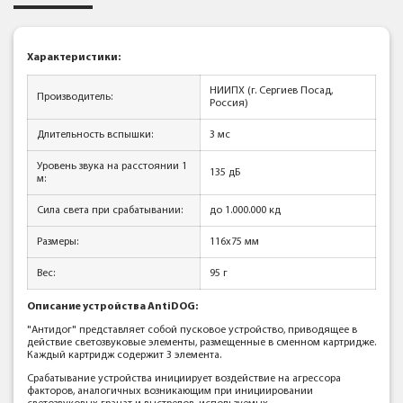
Характеристики:
НИИПХ (г. Сергиев Посад,
Производитель:
Россия)
Длительность вспышки:
3 мс
Уровень звука на расстоянии 1
135 дБ
м:
Сила света при срабатывании:
до 1.000.000 кд
Размеры:
116x75 мм
Вес:
95 г
Описание устройства AntiDOG:
"Антидог" представляет собой пусковое устройство, приводящее в
действие светозвуковые элементы, размещенные в сменном картридже.
Каждый картридж содержит 3 элемента.
Срабатывание устройства инициирует воздействие на агрессора
факторов, аналогичных возникающим при инициировании