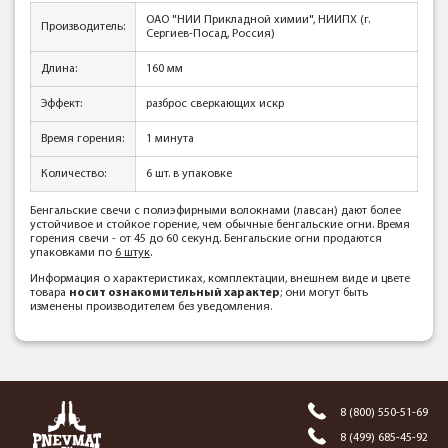
ОАО "НИИ Прикладной химии", НИИПХ (г.
Производитель:
Сергиев-Посад, Россия)
Длина:
160 мм
Эффект:
разброс сверкающих искр
Время горения:
1 минута
Количество:
6 шт. в упаковке
Бенгальские свечи с полиэфирными волокнами (лавсан) дают более
устойчивое и стойкое горение, чем обычные бенгальские огни. Время
горения свечи - от 45 до 60 секунд. Бенгальские огни продаются
упаковками по
6 штук
.
Информация о характеристиках, комплектации, внешнем виде и цвете
товара
носит ознакомительный характер
; они могут быть
изменены производителем без уведомления.
8 (800) 550-51-69
8 (499) 685-45-92