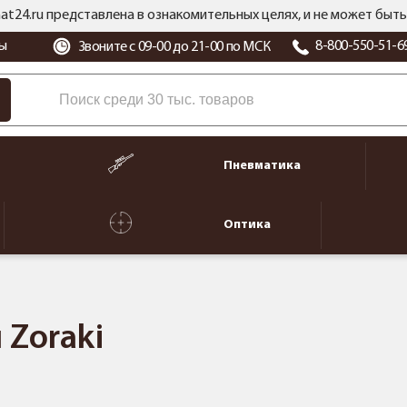
at24.ru представлена в ознакомительных целях, и не может бы
ы
8-800-550-51-6
Звоните с 09-00 до 21-00 по МСК
Пневматика
Оптика
 Zoraki