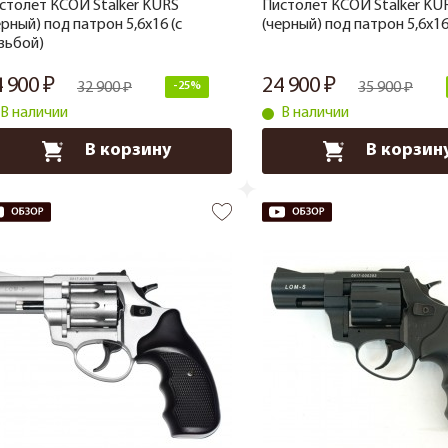
столет КСОИ Stalker KURS
Пистолет КСОИ Stalker KU
ерный) под патрон 5,6x16 (с
(черный) под патрон 5,6x1
зьбой)
4 900
24 900
32 900
-25%
35 900
В наличии
В наличии
В корзину
В корзин