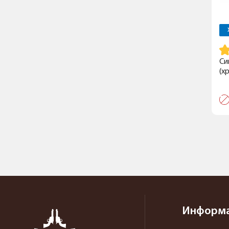
Си
(х
Информ