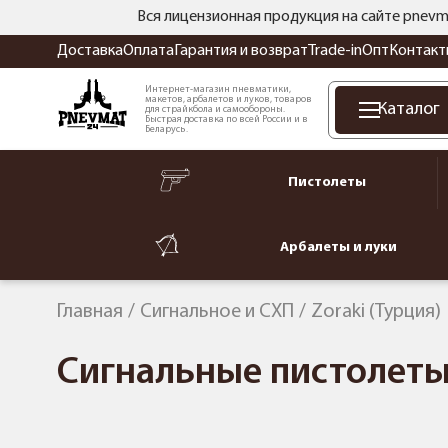
Вся лицензионная продукция на сайте pnevm
Доставка
Оплата
Гарантия и возврат
Trade-in
Опт
Контакт
Интернет-магазин пневматики,
макетов, арбалетов и луков, товаров
Каталог
для страйкбола и самообороны.
Быстрая доставка по всей России и в
Беларусь.
Пистолеты
Арбалеты и луки
Главная
Сигнальное и СХП
Zoraki (Турция)
Сигнальные пистолеты