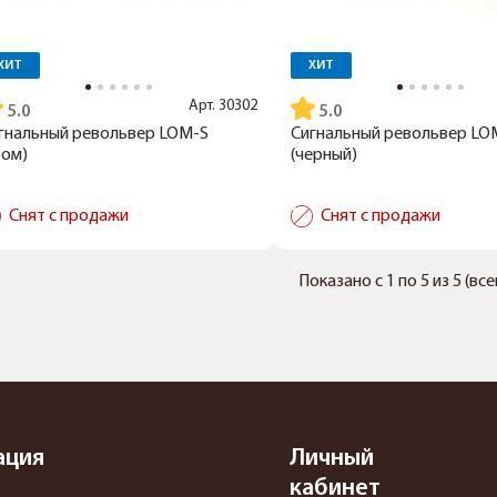
ХИТ
ХИТ
Арт.
30302
5.0
5.0
гнальный револьвер LOM-S
Сигнальный револьвер LO
ром)
(черный)
Снят с продажи
Снят с продажи
Показано с 1 по 5 из 5 (вс
ация
Личный
кабинет