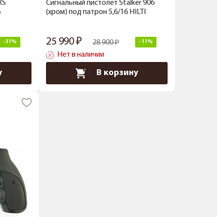
RS
Сигнальный пистолет Stalker 906
6
(хром) под патрон 5,6/16 HILTI
25 990
-31%
28 900
-11%
Нет в наличии
у
В корзину