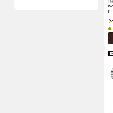
Пи
(ч
ре
2