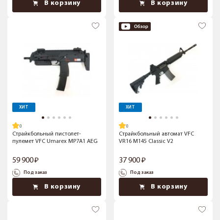
В корзину
В корзину
ХИТ
ХИТ
Страйкбольный пистолет-
Страйкбольный автомат VFC
пулемет VFC Umarex MP7A1 AEG
VR16 M145 Classic V2
59 900
37 900
Под заказ
Под заказ
В корзину
В корзину