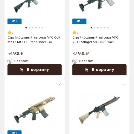
ХИТ
ХИТ
Страйкбольный автомат VFC Colt
Страйкбольный автомат VFC
MK12 MOD 1 Crane stock DX
VR16 Stinger SB II 6.5” Black
54 900
37 900
Под заказ
Под заказ
В корзину
В корзину
ХИТ