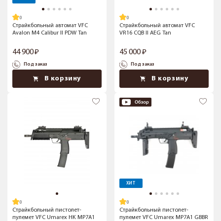
Страйкбольный автомат VFC
Страйкбольный автомат VFC
Avalon M4 Calibur II PDW Tan
VR16 CQB II AEG Tan
44 900
45 000
Под заказ
Под заказ
В корзину
В корзину
ХИТ
Страйкбольный пистолет-
Страйкбольный пистолет-
пулемет VFC Umarex HK MP7A1
пулемет VFC Umarex MP7A1 GBBR