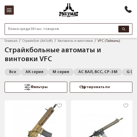
Поиск среди 30 тыс. товаров
Главная
Страйкбол (AirSoft)
Автоматы и винтовки
VFC (Тайвань)
Страйкбольные автоматы и
винтовки VFC
Все
АК серия
M серия
АС ВАЛ, ВСС, СР-3М
G (G
Фильтры