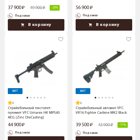
37 900
56 900
49 900
-25%
Под заказ
Под заказ
В корзину
В корзину
ХИТ
ХИТ
Страйкбольный пистолет-
Страйкбольный автомат VFC
пулемет VFC Umarex HK MP5A5
VR16 Fighter Carbine MK2 Black
AEG (Zinc DieCasting)
44 900
39 500
43 900
-11%
Под заказ
Под заказ