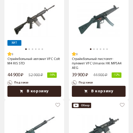
ХИТ
Страйкбольный автомат VFC Colt
Страйкбольный пистолет-
M4 RIS STD
пулемет VFC Umarex HK MP5A4
AEG
44 900
39 900
52 900
44 900
-16%
-12%
Под заказ
Под заказ
В корзину
В корзину