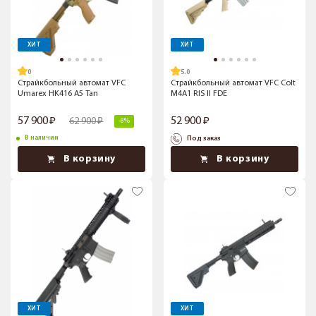
ХИТ
ХИТ
5.0
Страйкбольный автомат VFC
Страйкбольный автомат VFC Colt
Umarex HK416 A5 Tan
M4A1 RIS II FDE
57 900
52 900
62 900
-8%
В наличии
Под заказ
В корзину
В корзину
ХИТ
ХИТ