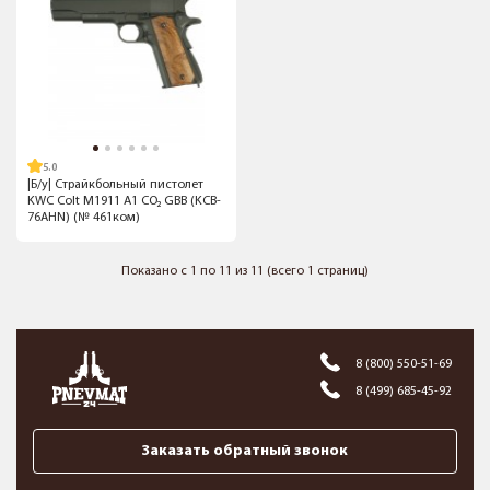
5.0
|Б/у| Страйкбольный пистолет
KWC Colt M1911 A1 CO₂ GBB (KCB-
76AHN) (№ 461ком)
Показано с 1 по 11 из 11 (всего 1 страниц)
8 (800) 550-51-69
8 (499) 685-45-92
Заказать обратный звонок