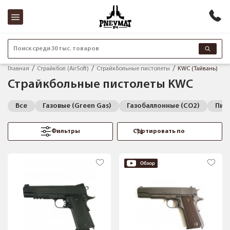
Поиск среди 30 тыс. товаров
Главная
Страйкбол (AirSoft)
Страйкбольные пистолеты
KWC (Тайвань)
Страйкбольные пистолеты KWC
Все
Газовые (Green Gas)
Газобаллонные (CO2)
Пис
Фильтры