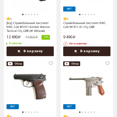
ХИТ
|Б/у| Страйкбольный пистолет
Страйкбольный пистолет KWC
KWC Colt M1911 Kimber Warrior
Colt M1911 A1 CO₂ GBB
Tactical CO₂ GBB (№ 465ком)
13 490
9 490
14 850
-10%
В наличии
Нет в наличии
В корзину
В корзину
ХИТ
ХИТ