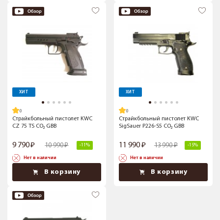
ХИТ
ХИТ
Страйкбольный пистолет KWC
Страйкбольный пистолет KWC
CZ 75 TS CO₂ GBB
SigSauer P226-S5 CO₂ GBB
9 790
11 990
10 990
13 990
-11%
-15%
Нет в наличии
Нет в наличии
В корзину
В корзину