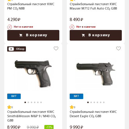
Страйкбольный пистолет KWC
Страйкбольный пистолет KWC
PM CO₂ NBB
Mauser M712 Full Auto CO₂ GBB
4 290
8 490
Нет в наличии
Нет в наличии
В корзину
В корзину
ХИТ
ХИТ
Страйкбольный пистолет KWC
Страйкбольный пистолет KWC
Smith&Wesson M&P 9 / M40 CO₂
Desert Eagle CO₂ GBB
GBB
8 990
9 990
9 990
-11%