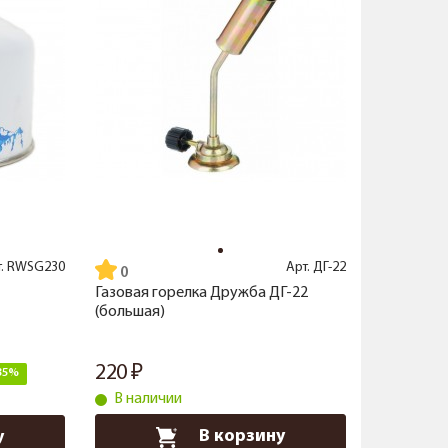
т.
RWSG230
Арт.
ДГ-22
Газовая горелка Дружба ДГ-22
(большая)
220
35%
В наличии
В корзину
у