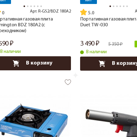
ХИТ
ХИТ
Арт.
R-GS2/BDZ 180A2
А
5.0
ртативная газовая плита
Портативная газовая плита
mington BDZ 180A2 (с
Duet TW-030
реходником)
 590
3 490
5 350
В наличии
В наличии
В корзину
В корзин