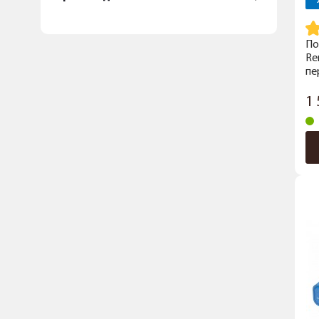
По
Re
пе
1