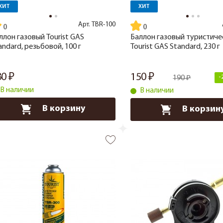
ХИТ
ХИТ
Арт.
TBR-100
ллон газовый Tourist GAS
Баллон газовый туристиче
andard, резьбовой, 100 г
Tourist GAS Standard, 230 г
30
150
190
-
В наличии
В наличии
В корзину
В корзин