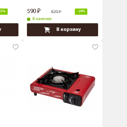
590
22%
820
-29%
В наличии
у
В корзину