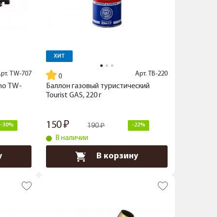
ХИТ
рт.
TW-707
Арт.
TB-220
ano TW-
Баллон газовый туристический
Tourist GAS, 220 г
150
-30%
190
-22%
В наличии
у
В корзину