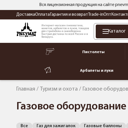
Вся лицензионная продукция на сайте pnevm
Доставка
Оплата
Гарантия и возврат
Trade-in
Опт
Контакт
Интернет-магазин пневматики,
макетов, арбалетов и луков, товаров
Каталог
для страйкбола и самообороны.
Быстрая доставка по всей России и в
Беларусь.
Пистолеты
Арбалеты и луки
Главная
Туризм и охота
Газовое оборудо
Газовое оборудование
Все
Газ для зажигалок
Газовые баллоны