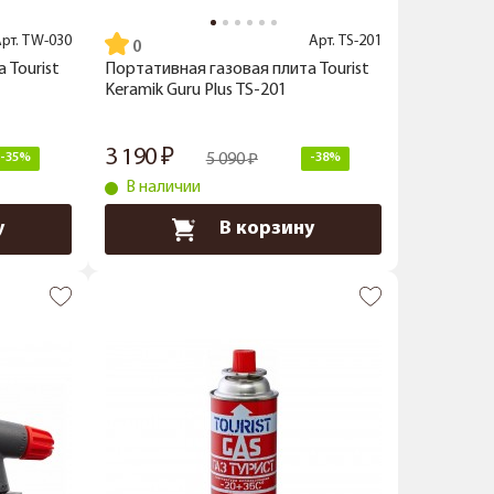
рт.
TW-030
Арт.
TS-201
 Tourist
Портативная газовая плита Tourist
Keramik Guru Plus TS-201
3 190
-35%
5 090
-38%
В наличии
у
В корзину