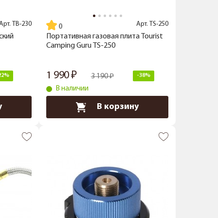
Арт.
TB-230
Арт.
TS-250
ский
Портативная газовая плита Tourist
Camping Guru TS-250
1 990
22%
3 190
-38%
В наличии
у
В корзину