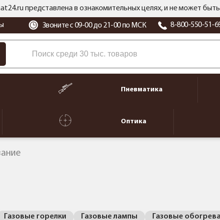
at24.ru представлена в ознакомительных целях, и не может бы
ы
8-800-550-51-6
Звоните с 09-00 до 21-00 по МСК
Пневматика
Оптика
вание
Газовые горелки
Газовые лампы
Газовые обогрев