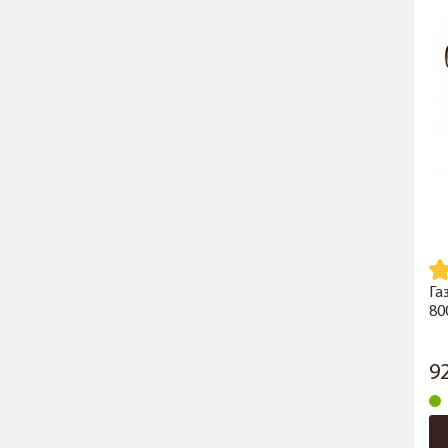
Га
80
9