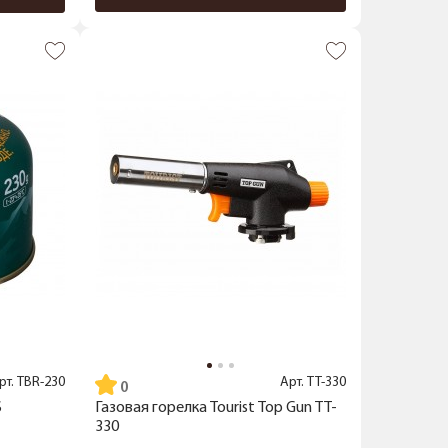
рт.
TBR-230
Арт.
TT-330
S
Газовая горелка Tourist Top Gun TT-
330