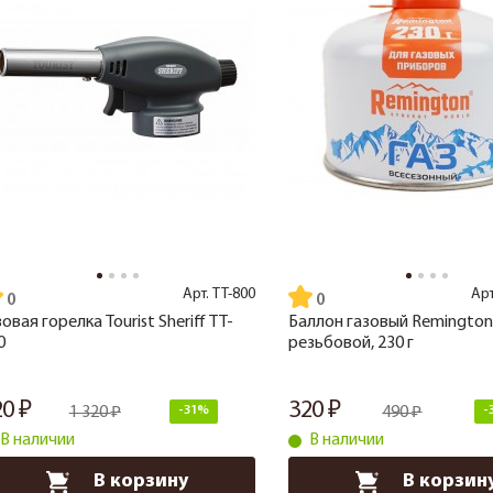
Арт.
TT-800
Ар
зовая горелка Tourist Sheriff TT-
Баллон газовый Remington
0
резьбовой, 230 г
20
320
1 320
-31%
490
-
В наличии
В наличии
В корзину
В корзин