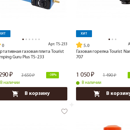
ХИТ
ХИТ
Арт.
TS-233
А
5.0
ртативная газовая плита Tourist
Газовая горелка Tourist N
mping Guru Plus TS-233
707
 290
1 050
3 650
-38%
1 490
В наличии
В наличии
В корзину
В корзин