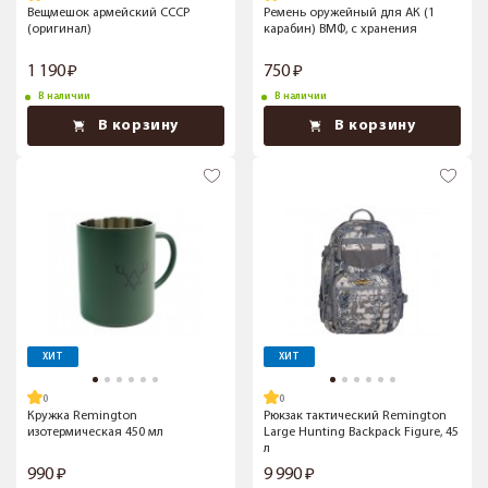
Вещмешок армейский СССР
Ремень оружейный для АК (1
(оригинал)
карабин) ВМФ, с хранения
1 190
750
В наличии
В наличии
В корзину
В корзину
ХИТ
ХИТ
Кружка Remington
Рюкзак тактический Remington
изотермическая 450 мл
Large Hunting Backpack Figure, 45
л
990
9 990