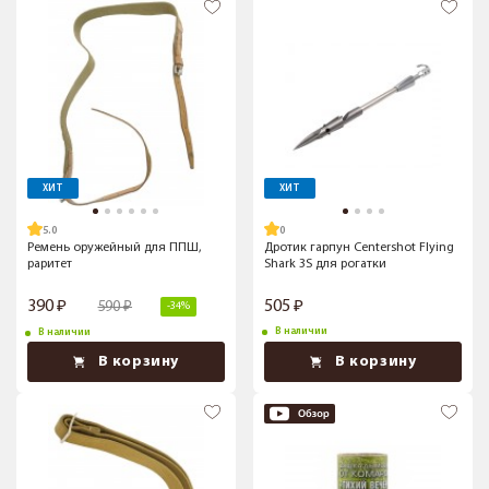
ХИТ
ХИТ
5.0
Ремень оружейный для ППШ,
Дротик гарпун Centershot Flying
раритет
Shark 3S для рогатки
390
505
590
-34%
В наличии
В наличии
В корзину
В корзину