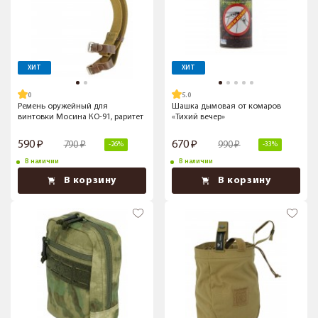
ХИТ
ХИТ
5.0
Ремень оружейный для
Шашка дымовая от комаров
винтовки Мосина КО-91, раритет
«Тихий вечер»
590
670
790
990
-26%
-33%
В наличии
В наличии
В корзину
В корзину