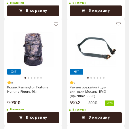
В наличии
В наличии
В корзину
В корзину
ХИТ
ХИТ
Рюкзак Remington Fortune
Ремень оружейный для
Hunting Figure, 40 л
винтовки Мосина, ВМФ
(оригинал СССР)
9 990
590
890
-34%
В наличии
В наличии
В корзину
В корзину