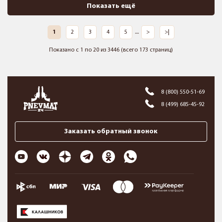
Показать ещё
1
2
3
4
5
....
>
>|
Показано с 1 по 20 из 3446 (всего 173 страниц)
8 (800) 550-51-69
8 (499) 685-45-92
Заказать обратный звонок