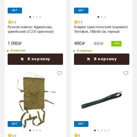
ХИТ
ХИТ
5.0
5.0
Ручной компас Адрианова,
Коврик туристический (каремат)
армейский (СССР, оригинал)
Тепофол, 180x60 см, черный
1 090
490
890
-45%
В наличии
В наличии
В корзину
В корзину
ХИТ
ХИТ
5.0