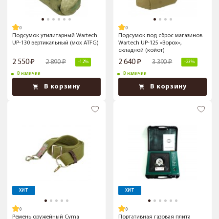
Подсумок утилитарный Wartech
Подсумок под сброс магазинов
UP-130 вертикальный (мох ATFG)
Wartech UP-125 «Ворох»,
складной (койот)
2 550
2 640
2 890
3 390
-12%
-23%
В наличии
В наличии
В корзину
В корзину
ХИТ
ХИТ
Ремень оружейный Cyma
Портативная газовая плита