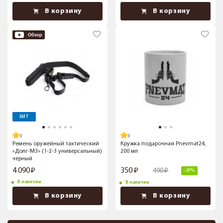
В корзину
В корзину
ХИТ
Ремень оружейный тактический
Кружка подарочная Pnevmat24,
«Долг-М3» (1-2-3 универсальный)
200 мл
черный
4 090
350
490
-29%
В наличии
В наличии
В корзину
В корзину