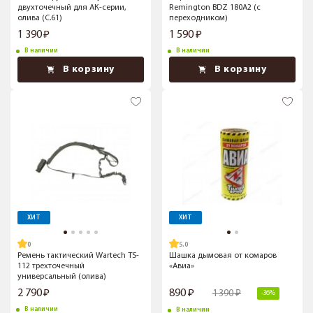
двухточечный для АК-серии,
Remington BDZ 180A2 (с
олива (C.61)
переходником)
1 390
1 590
В наличии
В наличии
В корзину
В корзину
ХИТ
ХИТ
5.0
Ремень тактический Wartech TS-
Шашка дымовая от комаров
112 трехточечный
«Авиа»
универсальный (олива)
2 790
890
1 390
-36%
В наличии
В наличии