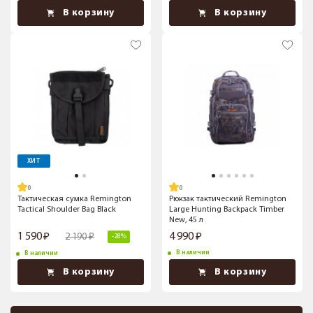
В корзину
В корзину
ХИТ
Тактическая сумка Remington
Рюкзак тактический Remington
Tactical Shoulder Bag Black
Large Hunting Backpack Timber
New, 45 л
1 590
4 990
2 190
-28%
В наличии
В наличии
В корзину
В корзину