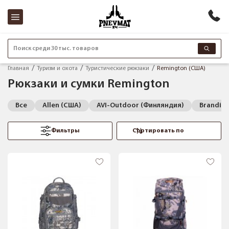
Поиск среди 30 тыс. товаров
Главная
Туризм и охота
Туристические рюкзаки
Remington (США)
Рюкзаки и сумки Remington
Все
Allen (США)
AVI-Outdoor (Финляндия)
Brandit 
Фильтры