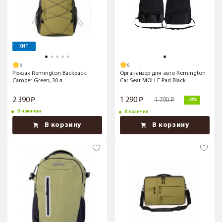
ХИТ
Рюкзак Remington Backpack
Органайзер для авто Remington
Camper Green, 30 л
Car Seat MOLLE Pad Black
2 390
1 290
1 790
-28%
В наличии
В наличии
В корзину
В корзину