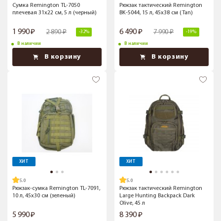
Сумка Remington TL-7050
Рюкзак тактический Remington
плечевая 31x22 см, 5 л (черный)
BK-5044, 15 л, 45x38 см (Tan)
1 990
6 490
2 890
7 990
-32%
-19%
В наличии
В наличии
В корзину
В корзину
ХИТ
ХИТ
5.0
5.0
Рюкзак-сумка Remington TL-7091,
Рюкзак тактический Remington
10 л, 45x30 см (зеленый)
Large Hunting Backpack Dark
Olive, 45 л
5 990
8 390