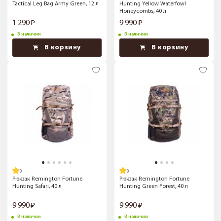
Tactical Leg Bag Army Green, 12 л
Hunting Yellow Waterfowl
Honeycombs, 40 л
1 290
9 990
В наличии
В наличии
В корзину
В корзину
Рюкзак Remington Fortune
Рюкзак Remington Fortune
Hunting Safari, 40 л
Hunting Green Forest, 40 л
9 990
9 990
В наличии
В наличии