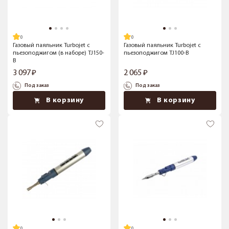
Газовый паяльник Turbojet с
Газовый паяльник Turbojet с
пьезоподжигом (в наборе) TJ150-
пьезоподжигом TJ100-B
B
3 097
2 065
Под заказ
Под заказ
В корзину
В корзину