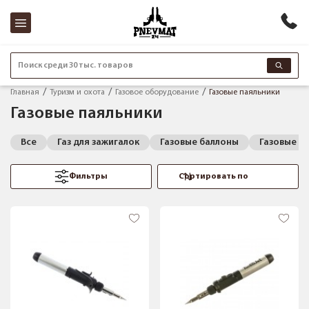
Поиск среди 30 тыс. товаров
Главная
Туризм и охота
Газовое оборудование
Газовые паяльники
Газовые паяльники
Все
Газ для зажигалок
Газовые баллоны
Газовые г
Фильтры