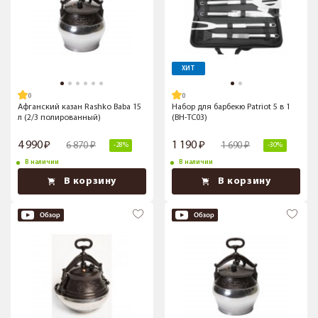
ХИТ
Афганский казан Rashko Baba 15
Набор для барбекю Patriot 5 в 1
л (2/3 полированный)
(BH-TC03)
4 990
1 190
6 870
1 690
-28%
-30%
В наличии
В наличии
В корзину
В корзину