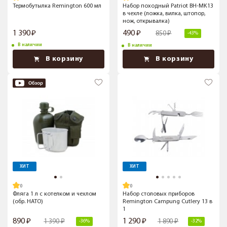
Термобутылка Remington 600 мл
Набор походный Patriot BH-MK13
в чехле (ложка, вилка, штопор,
нож, открывалка)
1 390
490
850
-43%
В наличии
В наличии
В корзину
В корзину
ХИТ
ХИТ
Фляга 1 л с котелком и чехлом
Набор столовых приборов
(обр. НАТО)
Remington Campung Cutlery 13 в
1
890
1 290
1 390
1 890
-36%
-32%