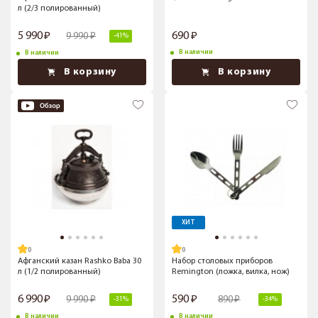
л (2/3 полированный)
5 990
690
9 990
-41%
В наличии
В наличии
В корзину
В корзину
ХИТ
Афганский казан Rashko Baba 30
Набор столовых приборов
л (1/2 полированный)
Remington (ложка, вилка, нож)
6 990
590
9 990
890
-31%
-34%
В наличии
В наличии