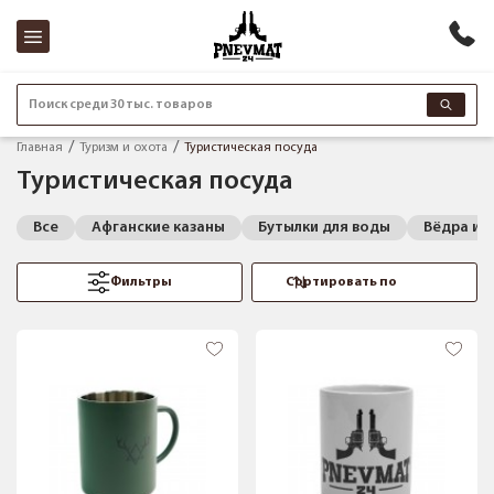
Поиск среди 30 тыс. товаров
Главная
Туризм и охота
Туристическая посуда
Туристическая посуда
Все
Афганские казаны
Бутылки для воды
Вёдра и 
Фильтры