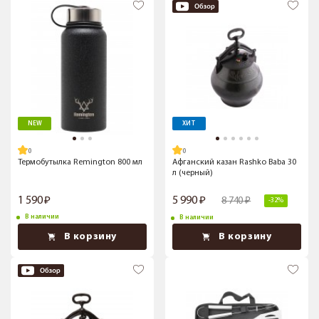
NEW
ХИТ
Термобутылка Remington 800 мл
Афганский казан Rashko Baba 30
л (черный)
1 590
5 990
8 740
-32%
В наличии
В наличии
В корзину
В корзину