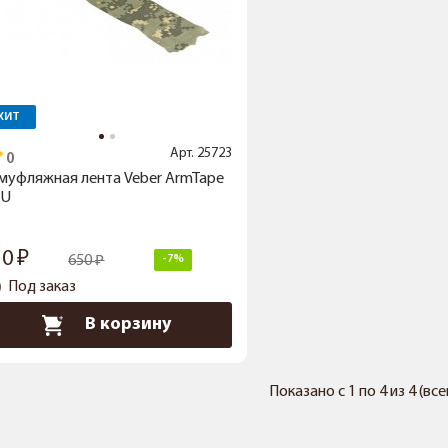
ХИТ
Арт.
25723
муфляжная лента Veber ArmTape
CU
10
650
-7%
Под заказ
В корзину
Показано с 1 по 4 из 4 (вс