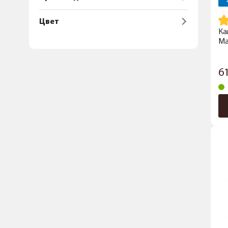
Цвет
Ка
Ma
6