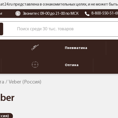
at24.ru представлена в ознакомительных целях, и не может бы
ы
8-800-550-51-6
Звоните с 09-00 до 21-00 по МСК
Пневматика
Оптика
та
Veber (Россия)
ber
ссия)