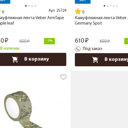
ХИТ
ХИТ
Арт.
25724
муфляжная лента Veber ArmTape
Камуфляжная лента Veber
ple leaf
Germany Spot
10
610
650
-7%
650
В наличии
Под заказ
В корзину
В корзин