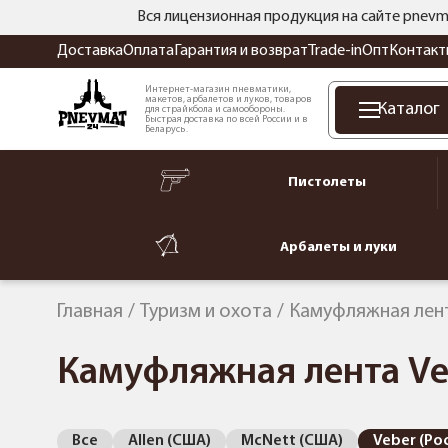
Вся лицензионная продукция на сайте pnevm
Доставка
Оплата
Гарантия и возврат
Trade-in
Опт
Контакт
Интернет-магазин пневматики,
макетов, арбалетов и луков, товаров
Каталог
для страйкбола и самообороны.
Быстрая доставка по всей России и в
Беларусь.
Пистолеты
Арбалеты и луки
Главная
Туризм и охота
Камуфляжная лен
Камуфляжная лента Ve
Все
Allen (США)
McNett (США)
Veber (Ро