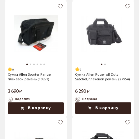
Сумка Allen Sporter Range,
Сумка Allen Ruger off Duty
плечевой ремень (10851)
Satchel, плечевой ремень (27954)
3 690
6 290
Под заказ
Под заказ
В корзину
В корзину