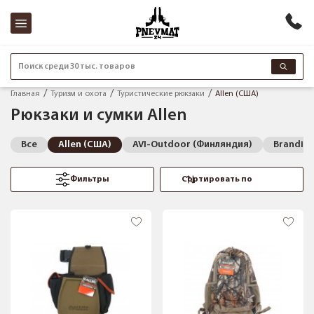
Поиск среди 30 тыс. товаров
Главная
Туризм и охота
Туристические рюкзаки
Allen (США)
Рюкзаки и сумки Allen
Все
Allen (США)
AVI-Outdoor (Финляндия)
Brandit 
Фильтры