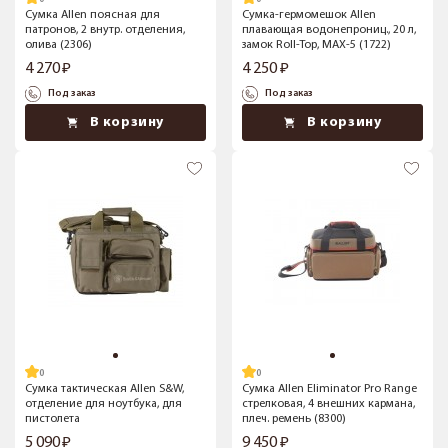
Сумка Allen поясная для
Сумка-гермомешок Allen
патронов, 2 внутр. отделения,
плавающая водонепрониц., 20 л,
олива (2306)
замок Roll-Top, MAX-5 (1722)
4 270
4 250
Под заказ
Под заказ
В корзину
В корзину
Сумка тактическая Allen S&W,
Сумка Allen Eliminator Pro Range
отделение для ноутбука, для
стрелковая, 4 внешних кармана,
пистолета
плеч. ремень (8300)
5 090
9 450