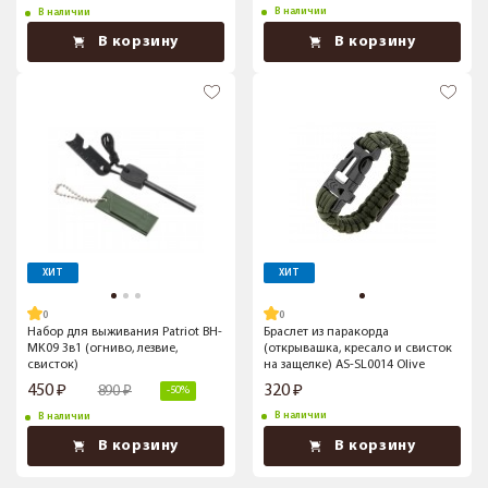
В наличии
В наличии
В корзину
В корзину
ХИТ
ХИТ
Набор для выживания Patriot BH-
Браслет из паракорда
MK09 3в1 (огниво, лезвие,
(открывашка, кресало и свисток
свисток)
на защелке) AS-SL0014 Olive
450
320
890
-50%
В наличии
В наличии
В корзину
В корзину