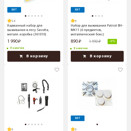
ХИТ
ХИТ
5.0
Карманный набор для
Набор для выживания Patriot BH-
выживания в лесу Savotta,
MK11 (6 предметов,
металл. коробка (361010)
металлический бокс)
1 990
890
1 490
-41%
В наличии
В наличии
В корзину
В корзину
ХИТ