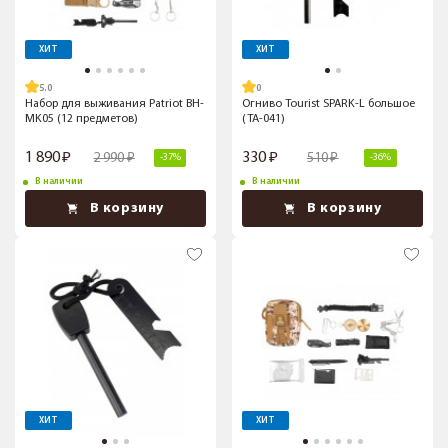
ХИТ
ХИТ
5.0
Набор для выживания Patriot BH-
Огниво Tourist SPARK-L большое
MK05 (12 предметов)
(TA-041)
1 890
330
2 990
510
-37%
-36%
В наличии
В наличии
В корзину
В корзину
ХИТ
ХИТ