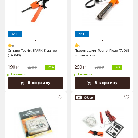
ХИТ
ХИТ
Огниво Tourist SPARK-S малое
Пьезоподжиг Tourist Piezo TA-066
(TA-040)
автономный
190
250
250
390
-24%
-36%
В наличии
В наличии
В корзину
В корзину