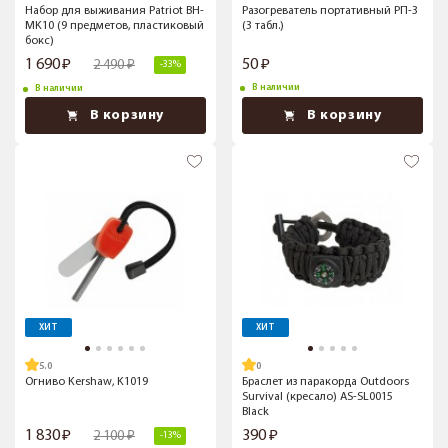
Набор для выживания Patriot BH-
Разогреватель портативный РП-3
MK10 (9 предметов, пластиковый
(3 табл.)
бокс)
1 690
50
2 490
-33%
В наличии
В наличии
В корзину
В корзину
ХИТ
ХИТ
5.0
Огниво Kershaw, K1019
Браслет из паракорда Outdoors
Survival (кресало) AS-SL0015
Black
1 830
390
2 100
-13%