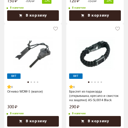
150
120
190
150
-22%
-20%
В наличии
В наличии
В корзину
В корзину
ХИТ
ХИТ
Огниво WDM-5 (малое)
Браслет из паракорда
(открывашка, кресало и свисток
на защелке) AS-SL0014 Black
300
290
В наличии
В наличии
В корзину
В корзину