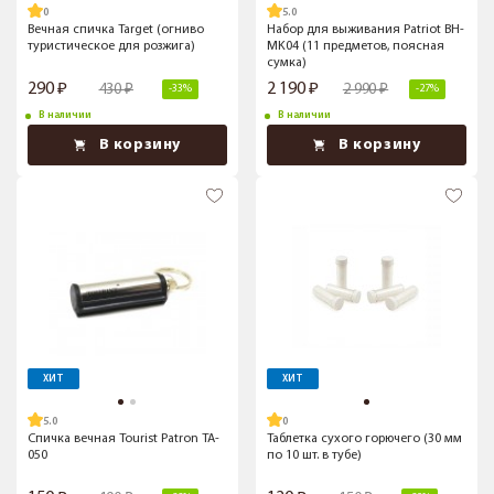
5.0
Вечная спичка Target (огниво
Набор для выживания Patriot BH-
туристическое для розжига)
MK04 (11 предметов, поясная
сумка)
290
2 190
430
2 990
-33%
-27%
В наличии
В наличии
В корзину
В корзину
ХИТ
ХИТ
5.0
Спичка вечная Tourist Patron TA-
Таблетка сухого горючего (30 мм
050
по 10 шт. в тубе)