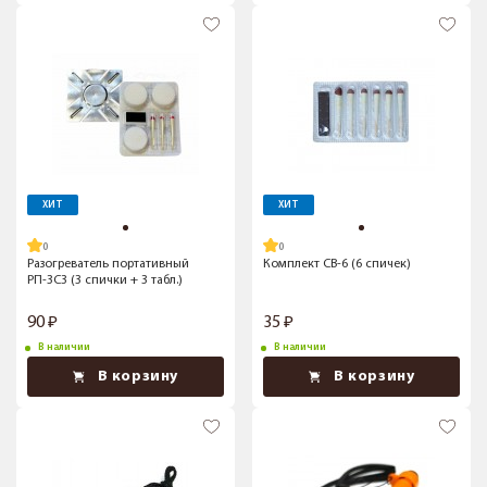
ХИТ
ХИТ
Разогреватель портативный
Комплект СВ-6 (6 спичек)
РП-3С3 (3 спички + 3 табл.)
90
35
В наличии
В наличии
В корзину
В корзину