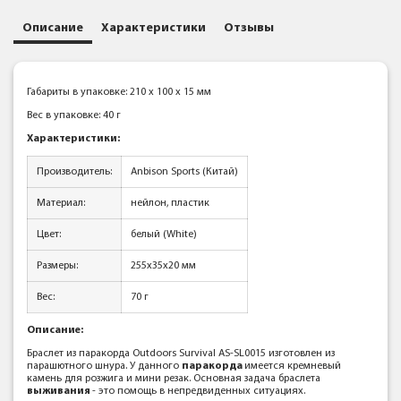
Описание
Характеристики
Отзывы
Габариты в упаковке: 210 x 100 x 15 мм
Вес в упаковке: 40 г
Характеристики:
Производитель:
Anbison Sports (Китай)
Материал:
нейлон, пластик
Цвет:
белый (White)
Размеры:
255x35x20 мм
Вес:
70 г
Описание:
Браслет из паракорда Outdoors Survival AS-SL0015 изготовлен из
парашютного шнура. У данного
паракорда
имеется кремневый
камень для розжига и мини резак. Основная задача браслета
выживания
- это помощь в непредвиденных ситуациях.