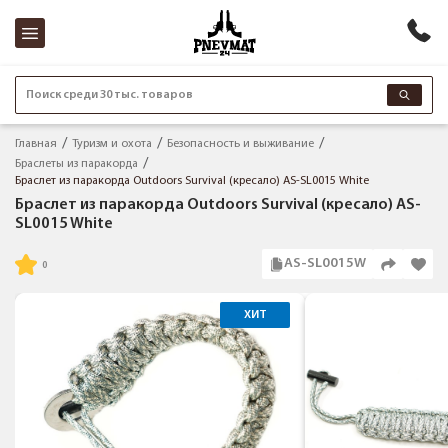
Поиск среди 30 тыс. товаров
Главная
Туризм и охота
Безопасность и выживание
Браслеты из паракорда
Браслет из паракорда Outdoors Survival (кресало) AS-SL0015 White
Браслет из паракорда Outdoors Survival (кресало) AS-
SL0015 White
AS-SL0015W
ХИТ