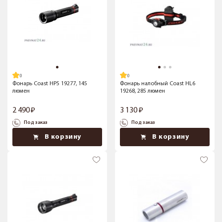
Фонарь Coast HP5 19277, 145
Фонарь налобный Coast HL6
люмен
19268, 285 люмен
2 490
3 130
Под заказ
Под заказ
В корзину
В корзину