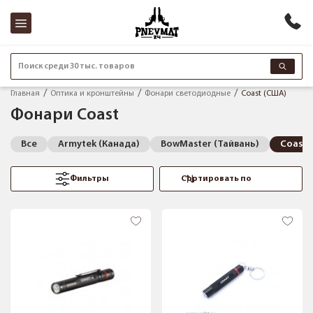
Поиск среди 30 тыс. товаров
Главная
Оптика и кронштейны
Фонари светодиодные
Coast (США)
Фонари Coast
Все
Armytek (Канада)
BowMaster (Тайвань)
Coast 
Фильтры