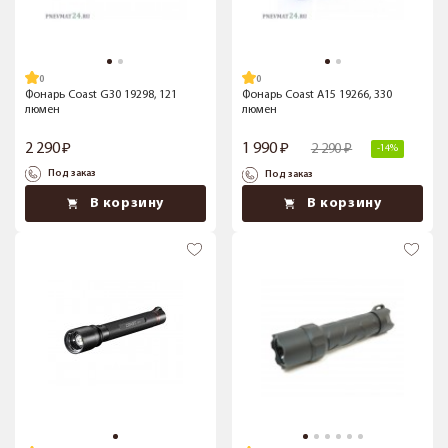
Фонарь Coast G30 19298, 121
Фонарь Coast A15 19266, 330
люмен
люмен
2 290
1 990
2 290
-14%
Под заказ
Под заказ
В корзину
В корзину