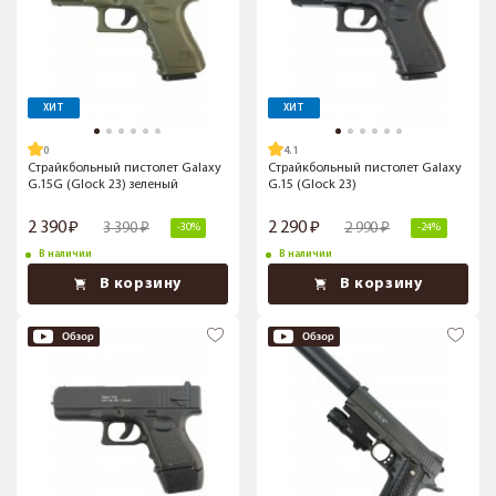
ХИТ
ХИТ
4.1
Страйкбольный пистолет Galaxy
Страйкбольный пистолет Galaxy
G.15G (Glock 23) зеленый
G.15 (Glock 23)
2 390
2 290
3 390
2 990
-30%
-24%
В наличии
В наличии
В корзину
В корзину