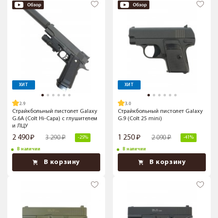
ХИТ
ХИТ
2.9
3.0
Страйкбольный пистолет Galaxy
Страйкбольный пистолет Galaxy
G.6A (Colt Hi-Capa) с глушителем
G.9 (Colt 25 mini)
и ЛЦУ
2 490
1 250
3 290
2 090
-25%
-41%
В наличии
В наличии
В корзину
В корзину