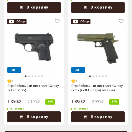
В корзину
В корзину
ХИТ
ХИТ
Страйкбольный пистолет Galaxy
Страйкбольный пистолет Galaxy
G.1 (Colt 25)
G.6G (Colt Hi-Capa) зеленый
1 350
1 890
2 190
2 990
-39%
-37%
В наличии
В наличии
В корзину
В корзину