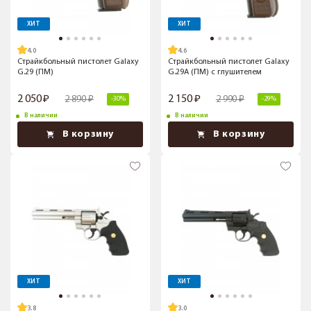
ХИТ
ХИТ
4.0
4.6
Страйкбольный пистолет Galaxy
Страйкбольный пистолет Galaxy
G.29 (ПМ)
G.29A (ПМ) с глушителем
2 050
2 150
2 890
2 990
-30%
-29%
В наличии
В наличии
В корзину
В корзину
ХИТ
ХИТ
3.8
3.0