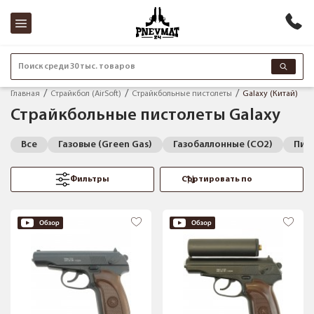
Поиск среди 30 тыс. товаров
Главная
Страйкбол (AirSoft)
Страйкбольные пистолеты
Galaxy (Китай)
Страйкбольные пистолеты Galaxy
Все
Газовые (Green Gas)
Газобаллонные (CO2)
Пис
Фильтры