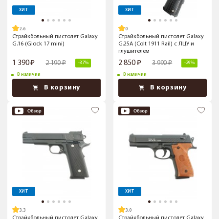
ХИТ
ХИТ
2.6
Страйкбольный пистолет Galaxy
Страйкбольный пистолет Galaxy
G.16 (Glock 17 mini)
G.25A (Colt 1911 Rail) с ЛЦУ и
глушителем
1 390
2 850
2 190
3 990
-37%
-29%
В наличии
В наличии
В корзину
В корзину
ХИТ
ХИТ
3.3
3.0
Страйкбольный пистолет Galaxy
Страйкбольный пистолет Galaxy