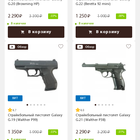
G.20 (Browning HP)
G.22 (Beretta 92 mini)
2 290
1 250
3 390
1 990
-33%
-38%
В наличии
В наличии
В корзину
В корзину
ХИТ
ХИТ
4.7
4.0
Страйкбольный пистолет Galaxy
Страйкбольный пистолет Galaxy
G.19 (Walther P99)
G.21 (Walther P38)
1 350
2 290
1 990
3 290
-33%
-31%
В наличии
В наличии