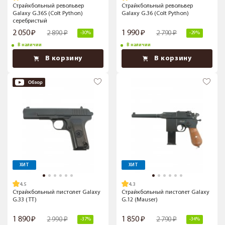
Страйкбольный револьвер
Страйкбольный револьвер
Galaxy G.36S (Colt Python)
Galaxy G.36 (Colt Python)
серебристый
2 050
1 990
2 890
2 790
-30%
-29%
В наличии
В наличии
В корзину
В корзину
ХИТ
ХИТ
4.5
4.3
Страйкбольный пистолет Galaxy
Страйкбольный пистолет Galaxy
G.33 (TT)
G.12 (Mauser)
1 890
1 850
2 990
2 790
-37%
-34%