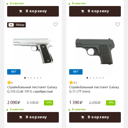
В наличии
В наличии
В корзину
В корзину
ХИТ
ХИТ
4.5
Страйкбольный пистолет Galaxy
Страйкбольный пистолет Galaxy
G.13S (Colt 1911) серебристый
G.11 (TT mini)
2 090
1 390
3 190
2 290
-35%
-40%
В наличии
В наличии
В корзину
В корзину