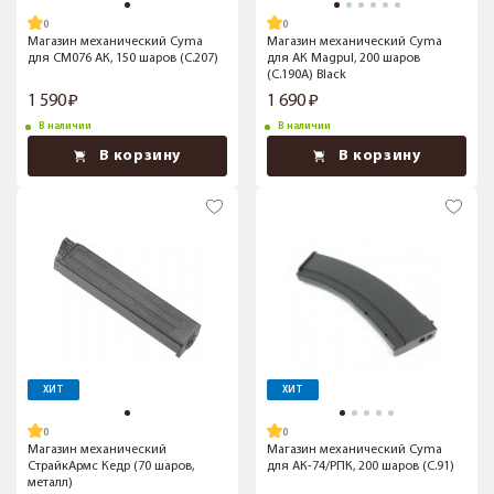
Магазин механический Cyma
Магазин механический Cyma
для CM076 АК, 150 шаров (C.207)
для АК Magpul, 200 шаров
(C.190A) Black
1 590
1 690
В наличии
В наличии
В корзину
В корзину
ХИТ
ХИТ
Магазин механический
Магазин механический Cyma
СтрайкАрмс Кедр (70 шаров,
для АК-74/РПК, 200 шаров (C.91)
металл)