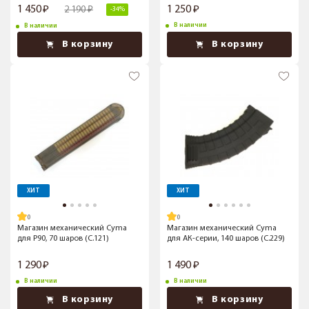
1 450
1 250
2 190
-34%
В наличии
В наличии
В корзину
В корзину
ХИТ
ХИТ
Магазин механический Cyma
Магазин механический Cyma
для P90, 70 шаров (C.121)
для АК-серии, 140 шаров (C.229)
1 290
1 490
В наличии
В наличии
В корзину
В корзину