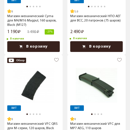
ХИТ
ХИТ
5.0
Магазин механический Cyma
Магазин механический НПО АЕГ
для M4/M16 Magpul, 160 шаров,
для ВСС, 20 патронов (75 шаров)
Black (M127)
1 190
2 490
1 490
-21%
В наличии
В наличии
В корзину
В корзину
ХИТ
ХИТ
Магазин механический VFC QRS
Магазин механический VFC для
для M-серии, 120 шаров, Black
MP7 AEG, 110 шаров