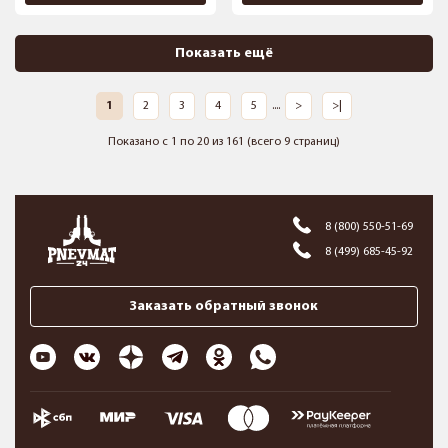
Показать ещё
1
2
3
4
5
....
>
>|
Показано с 1 по 20 из 161 (всего 9 страниц)
8 (800) 550-51-69
8 (499) 685-45-92
Заказать обратный звонок