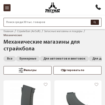
Поиск среди 30 тыс. товаров
Главная
Страйкбол (AirSoft)
Запасные магазины и лоадеры
Механические
Механические магазины для
страйкбола
Все
Бункерные
Для автоматов и винтовок
Для дро
Фильтры