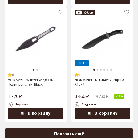
ХИТ
Нож Kershaw Inverse 6,6 см,
Нож-мачете Kershaw Camp 10
Полипропилен, Black
K1077
1 720
8 460
9 730
-14%
Под заказ
Под заказ
В корзину
В корзину
Показать ещё