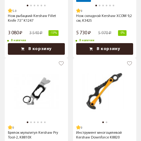
5.0
Нож рыбацкий Kershaw Fillet
Нож складной Kershaw XCOM 9,2
Knife 7.5” K1247
см, K3425
3 080
5 730
3 540
5 970
-13%
-5%
В наличии
В наличии
В корзину
В корзину
Брелок мультитул Kershaw Pry
Инструмент многоцелевой
Tool-2, K8810X
Kershaw Downforce K8820