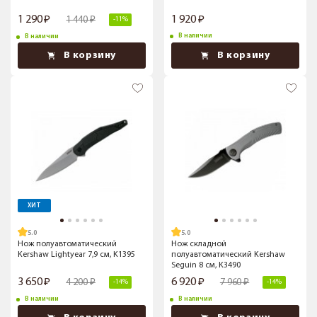
1 290
1 920
1 440
-11%
В наличии
В наличии
В корзину
В корзину
ХИТ
5.0
5.0
Нож полуавтоматический
Нож складной
Kershaw Lightyear 7,9 см, K1395
полуавтоматический Kershaw
Seguin 8 см, K3490
3 650
6 920
4 200
7 960
-14%
-14%
В наличии
В наличии