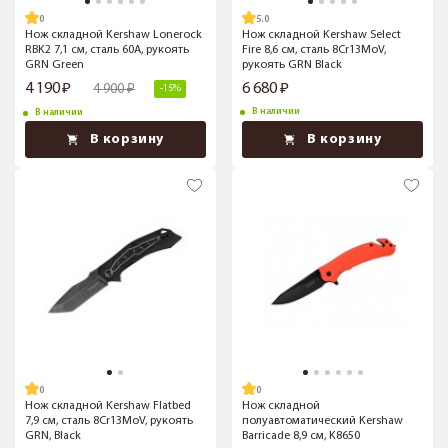
5.0
Нож складной Kershaw Lonerock
Нож складной Kershaw Select
RBK2 7,1 см, сталь 60A, рукоять
Fire 8,6 см, сталь 8Cr13MoV,
GRN Green
рукоять GRN Black
4 190
6 680
4 900
-15%
В наличии
В наличии
В корзину
В корзину
Нож складной Kershaw Flatbed
Нож складной
7,9 см, сталь 8Cr13MoV, рукоять
полуавтоматический Kershaw
GRN, Black
Barricade 8,9 см, K8650