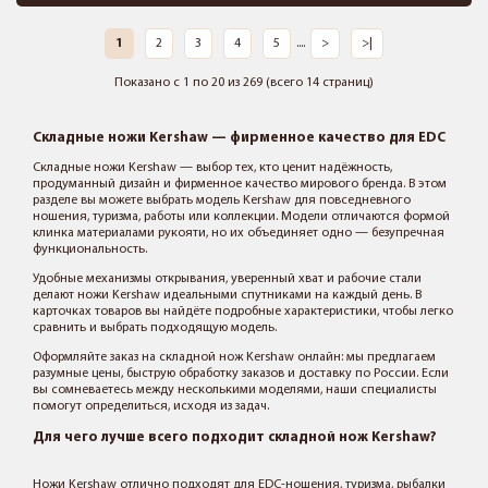
1
2
3
4
5
....
>
>|
Показано с 1 по 20 из 269 (всего 14 страниц)
Складные ножи Kershaw — фирменное качество для EDC
Складные ножи Kershaw — выбор тех, кто ценит надёжность,
продуманный дизайн и фирменное качество мирового бренда. В этом
разделе вы можете выбрать модель Kershaw для повседневного
ношения, туризма, работы или коллекции. Модели отличаются формой
клинка материалами рукояти, но их объединяет одно — безупречная
функциональность.
Удобные механизмы открывания, уверенный хват и рабочие стали
делают ножи Kershaw идеальными спутниками на каждый день. В
карточках товаров вы найдёте подробные характеристики, чтобы легко
сравнить и выбрать подходящую модель.
Оформляйте заказ на складной нож Kershaw онлайн: мы предлагаем
разумные цены, быструю обработку заказов и доставку по России. Если
вы сомневаетесь между несколькими моделями, наши специалисты
помогут определиться, исходя из задач.
Для чего лучше всего подходит складной нож Kershaw?
Ножи Kershaw отлично подходят для EDC-ношения, туризма, рыбалки