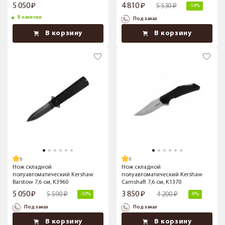
5 050
4 810
5 530
-14%
В наличии
Под заказ
В корзину
В корзину
Нож складной
Нож складной
полуавтоматический Kershaw
полуавтоматический Kershaw
Barstow 7,6 см, K3960
Camshaft 7,6 см, K1370
5 050
3 850
5 590
4 200
-10%
-9%
Под заказ
Под заказ
В корзину
В корзину