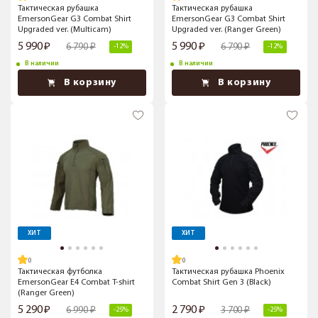
Тактическая рубашка
Тактическая рубашка
EmersonGear G3 Combat Shirt
EmersonGear G3 Combat Shirt
Upgraded ver. (Multicam)
Upgraded ver. (Ranger Green)
5 990
5 990
6 790
6 790
-12%
-12%
В наличии
В наличии
В корзину
В корзину
ХИТ
ХИТ
Тактическая футболка
Тактическая рубашка Phoenix
EmersonGear E4 Combat T-shirt
Combat Shirt Gen 3 (Black)
(Ranger Green)
5 290
2 790
6 990
3 700
-25%
-25%