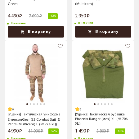
Green
(Multicam)
4 490
2 950
7 690
-42%
В наличии
В наличии
В корзину
В корзину
|Уценка| Тактическая униформа
|Уценка| Тактическая рубашка
Phoenix Ranger (мох) XL (№ 706-
EmersonGear G2 Combat Suit ＆
УЦ)
Pants (Multicam) L (№ 723-УЦ)
4 990
1 490
11 990
3 800
-59%
-61%
В наличии
В наличии