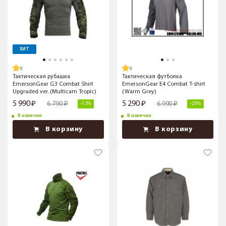
ХИТ
Тактическая рубашка
Тактическая футболка
EmersonGear G3 Combat Shirt
EmersonGear E4 Combat T-shirt
Upgraded ver. (Multicam Tropic)
(Warm Grey)
5 990
5 290
6 790
6 990
-12%
-25%
В наличии
В наличии
В корзину
В корзину