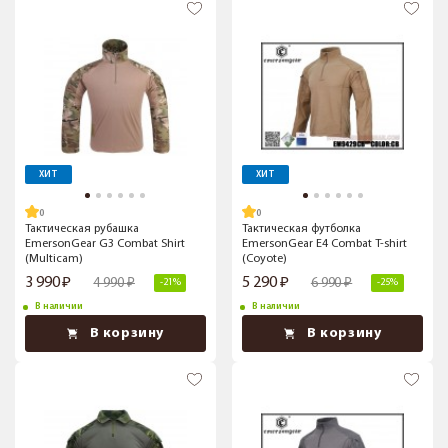
ХИТ
ХИТ
Тактическая рубашка
Тактическая футболка
EmersonGear G3 Combat Shirt
EmersonGear E4 Combat T-shirt
(Multicam)
(Coyote)
3 990
5 290
4 990
6 990
-21%
-25%
В наличии
В наличии
В корзину
В корзину