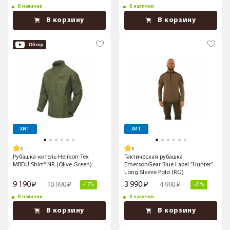
В наличии
В наличии
В корзину
В корзину
ХИТ
ХИТ
Рубашка-китель Helikon-Tex
Тактическая рубашка
MBDU Shirt® NR (Olive Green)
EmersonGear Blue Label ”Hunter”
Long Sleeve Polo (RG)
9 190
3 990
10 990
4 990
-17%
-21%
В наличии
В наличии
В корзину
В корзину