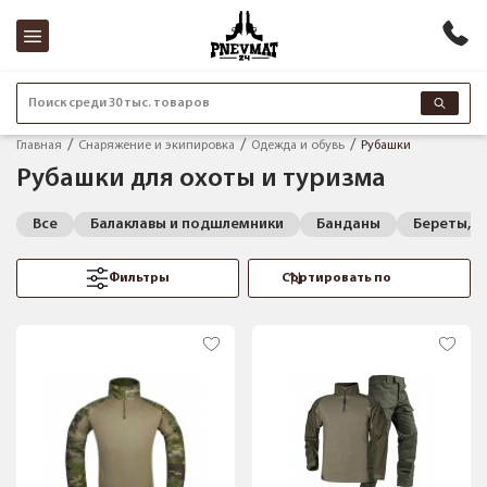
Поиск среди 30 тыс. товаров
Главная
Снаряжение и экипировка
Одежда и обувь
Рубашки
Рубашки для охоты и туризма
Все
Балаклавы и подшлемники
Банданы
Береты, п
Фильтры