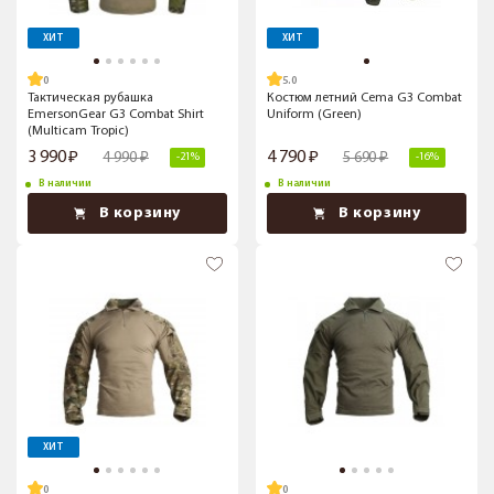
ХИТ
ХИТ
5.0
Тактическая рубашка
Костюм летний Cema G3 Combat
EmersonGear G3 Combat Shirt
Uniform (Green)
(Multicam Tropic)
3 990
4 790
4 990
5 690
-21%
-16%
В наличии
В наличии
В корзину
В корзину
ХИТ