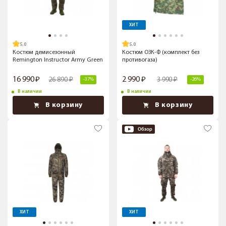
ХИТ
5.0
5.0
Костюм демисезонный
Костюм ОЗК-Ф (комплект без
Remington Instructor Army Green
противогаза)
16 990
2 990
26 890
3 990
-37%
-26%
В наличии
В наличии
В корзину
В корзину
ХИТ
ХИТ