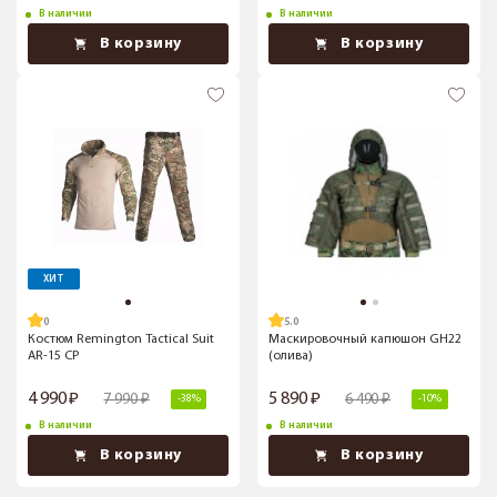
В наличии
В наличии
В корзину
В корзину
ХИТ
5.0
Костюм Remington Tactical Suit
Маскировочный капюшон GH22
AR-15 СР
(олива)
4 990
5 890
7 990
6 490
-38%
-10%
В наличии
В наличии
В корзину
В корзину