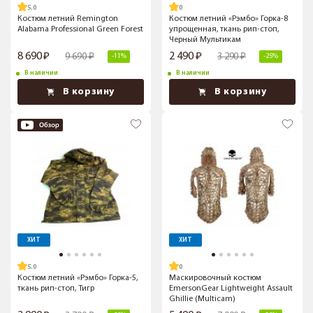
5.0
Костюм летний Remington
Костюм летний «Рэмбо» Горка-8
Alabama Professional Green Forest
упрощенная, ткань рип-стоп,
Черный Мультикам
8 690
2 490
9 690
3 290
-11%
-25%
В наличии
В наличии
В корзину
В корзину
ХИТ
ХИТ
5.0
Костюм летний «Рэмбо» Горка-5,
Маскировочный костюм
ткань рип-стоп, Тигр
EmersonGear Lightweight Assault
Ghillie (Multicam)