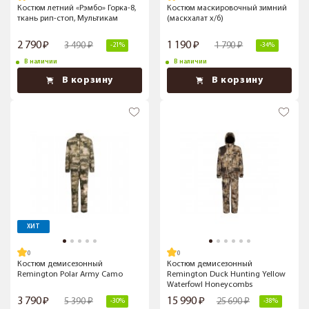
Костюм летний «Рэмбо» Горка-8,
Костюм маскировочный зимний
ткань рип-стоп, Мультикам
(маскхалат х/б)
2 790
1 190
3 490
1 790
-21%
-34%
В наличии
В наличии
В корзину
В корзину
ХИТ
Костюм демисезонный
Костюм демисезонный
Remington Polar Army Camo
Remington Duck Hunting Yellow
Waterfowl Honeycombs
3 790
15 990
5 390
25 690
-30%
-38%