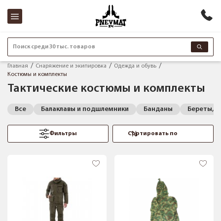
Поиск среди 30 тыс. товаров
Главная
Снаряжение и экипировка
Одежда и обувь
Костюмы и комплекты
Тактические костюмы и комплекты
Все
Балаклавы и подшлемники
Банданы
Береты, п
Фильтры