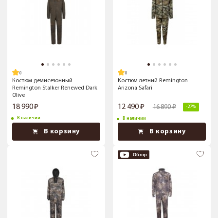
Костюм демисезонный
Костюм летний Remington
Remington Stalker Renewed Dark
Arizona Safari
Olive
18 990
12 490
16 890
-27%
В наличии
В наличии
В корзину
В корзину