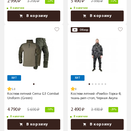
2 990
5 490
3 790
7 990
-22%
-32%
В наличии
В наличии
В корзину
В корзину
ХИТ
ХИТ
5.0
Костюм летний Cema G3 Combat
Костюм летний «Рэмбо» Горка-8,
Uniform (Green)
ткань рип-стоп, Черная Акула
4 790
2 490
5 690
3 490
-16%
-29%
В наличии
В наличии
В корзину
В корзину