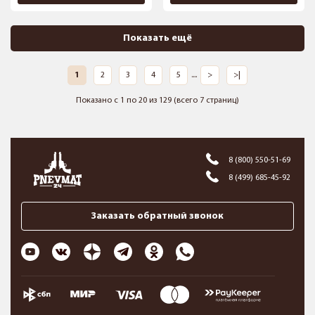
Показать ещё
1
2
3
4
5
....
>
>|
Показано с 1 по 20 из 129 (всего 7 страниц)
8 (800) 550-51-69
8 (499) 685-45-92
Заказать обратный звонок