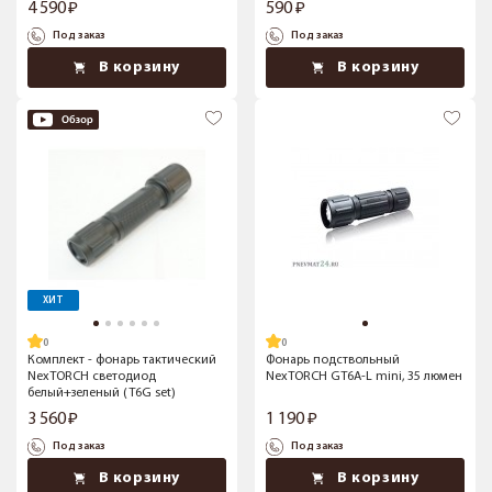
4 590
590
Под заказ
Под заказ
В корзину
В корзину
ХИТ
Комплект - фонарь тактический
Фонарь подствольный
NexTORCH светодиод
NexTORCH GT6A-L mini, 35 люмен
белый+зеленый (T6G set)
3 560
1 190
Под заказ
Под заказ
В корзину
В корзину