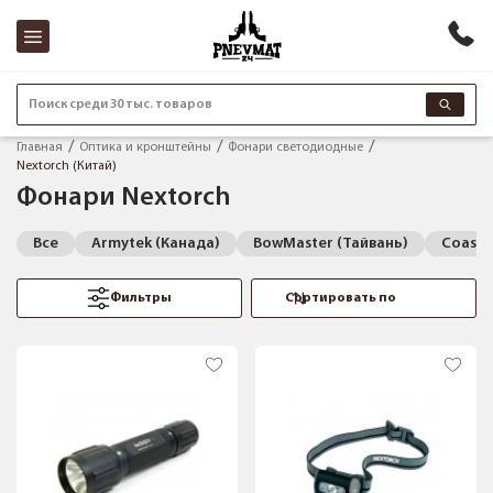
Поиск среди 30 тыс. товаров
Главная
Оптика и кронштейны
Фонари светодиодные
Nextorch (Китай)
Фонари Nextorch
Все
Armytek (Канада)
BowMaster (Тайвань)
Coast 
Фильтры