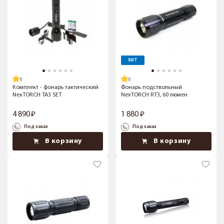
ХИТ
Комплект - фонарь тактический
Фонарь подствольный
NexTORCH TA3 SET
NexTORCH RT3, 60 люмен
4 890
1 880
Под заказ
Под заказ
В корзину
В корзину