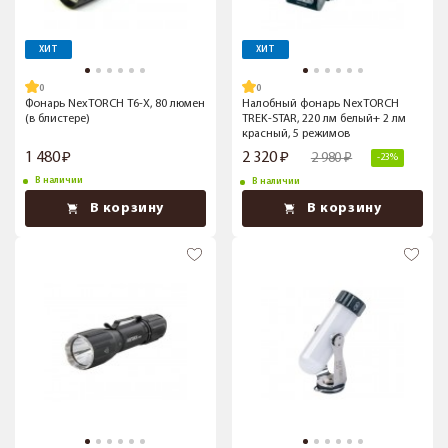
ХИТ
ХИТ
Фонарь NexTORCH T6-Х, 80 люмен
Налобный фонарь NexTORCH
(в блистере)
TREK-STAR, 220 лм белый+ 2 лм
красный, 5 режимов
1 480
2 320
2 980
-23%
В наличии
В наличии
В корзину
В корзину