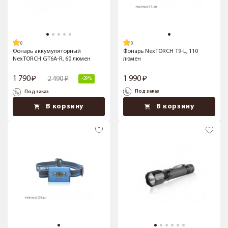
Фонарь аккумуляторный
Фонарь NexTORCH T9-L, 110
NexTORCH GT6A-R, 60 люмен
люмен
1 790
1 990
2 490
-29%
Под заказ
Под заказ
В корзину
В корзину