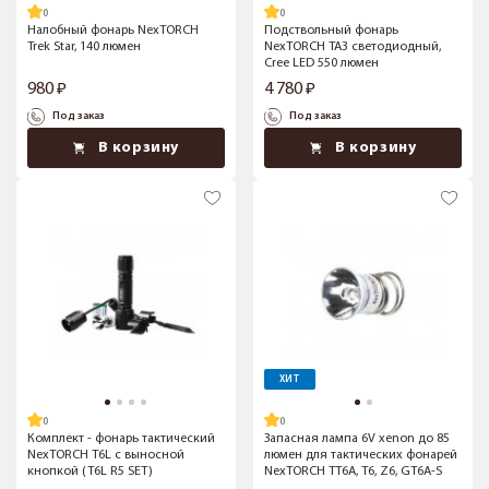
Налобный фонарь NexTORCH
Подствольный фонарь
Trek Star, 140 люмен
NexTORCH TA3 светодиодный,
Cree LED 550 люмен
980
4 780
Под заказ
Под заказ
В корзину
В корзину
ХИТ
Комплект - фонарь тактический
Запасная лампа 6V xenon до 85
NexTORCH T6L с выносной
люмен для тактических фонарей
кнопкой (T6L R5 SET)
NexTORCH TT6A, T6, Z6, GT6A-S