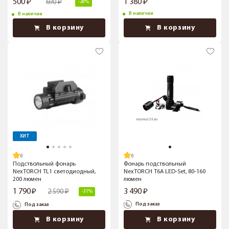
500
1 380
690
-28%
В наличии
В наличии
В корзину
В корзину
ХИТ
Подствольный фонарь
Фонарь подствольный
NexTORCH TL1 светодиодный,
NexTORCH T6A LED-Set, 80-160
200 люмен
люмен
1 790
3 490
2 590
-31%
Под заказ
Под заказ
В корзину
В корзину