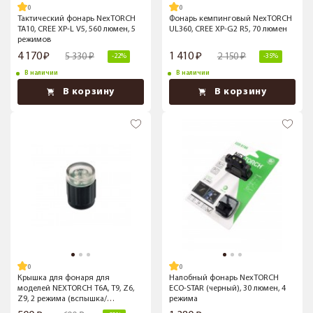
Тактический фонарь NexTORCH
Фонарь кемпинговый NexTORCH
TA10, CREE XP-L V5, 560 люмен, 5
UL360, СREE XP-G2 R5, 70 люмен
режимов
4 170
1 410
5 330
2 150
-22%
-35%
В наличии
В наличии
В корзину
В корзину
Крышка для фонаря для
Налобный фонарь NexTORCH
моделей NEXTORCH T6A, T9, Z6,
ECO-STAR (черный), 30 люмен, 4
Z9, 2 режима (вспышка/
режима
постоянно включенный)