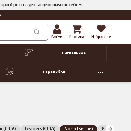
ть приобретена дистанционным способом.
9
Корзина
Избранное
Войти
Сигнальное
Страйкбол
n (США)
Leapers (США)
Norin (Китай)
Patriot (Кита