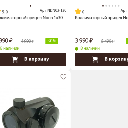
Арт.
NDN03-130
Арт
5.0
ллиматорный прицел Norin 1x30
Коллиматорный прицел Nor
 990
3 990
4 990
-21%
5 490
В наличии
В наличии
В корзину
В корзин