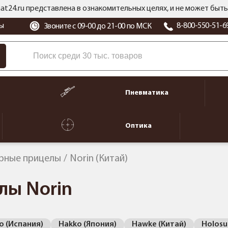
at24.ru представлена в ознакомительных целях, и не может бы
ы
8-800-550-51-6
Звоните с 09-00 до 21-00 по МСК
Пневматика
Оптика
рные прицелы
Norin (Китай)
лы Norin
 (Испания)
Hakko (Япония)
Hawke (Китай)
Holosu