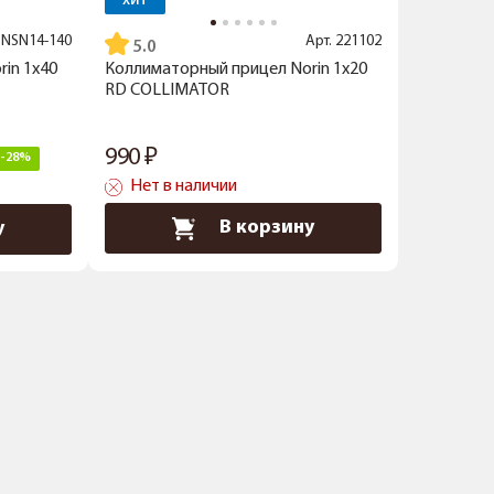
ХИТ
.
NSN14-140
Арт.
221102
5.0
in 1x40
Коллиматорный прицел Norin 1x20
RD COLLIMATOR
990
-28%
Нет в наличии
В корзину
у