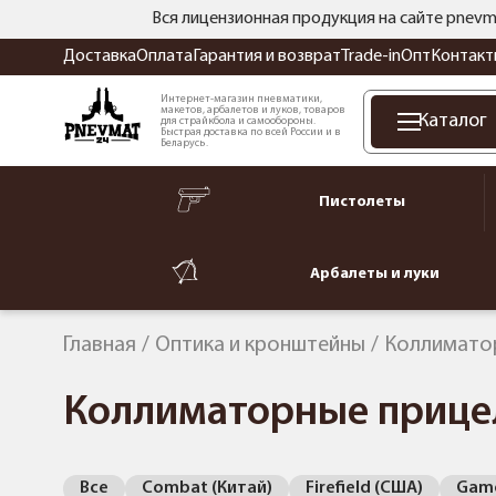
Вся лицензионная продукция на сайте pnevm
Доставка
Оплата
Гарантия и возврат
Trade-in
Опт
Контакт
Интернет-магазин пневматики,
макетов, арбалетов и луков, товаров
Каталог
для страйкбола и самообороны.
Быстрая доставка по всей России и в
Беларусь.
Пистолеты
Арбалеты и луки
Главная
Оптика и кронштейны
Коллимато
Коллиматорные прице
Все
Combat (Китай)
Firefield (США)
Gamo