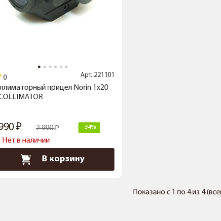
Арт.
221101
ллиматорный прицел Norin 1x20
 COLLIMATOR
 990
2 990
-34%
Нет в наличии
В корзину
Показано с 1 по 4 из 4 (вс