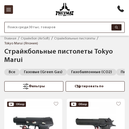
Поиск среди 30 тыс. товаров
Главная
Страйкбол (AirSoft)
Страйкбольные пистолеты
Tokyo Marui (Япония)
Страйкбольные пистолеты Tokyo
Marui
Все
Газовые (Green Gas)
Газобаллонные (CO2)
Пис
Фильтры