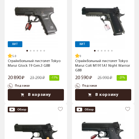
ХИТ
ХИТ
5.0
Страйкбольный пистолет Tokyo
Страйкбольный пистолет Tokyo
Marui Glock 19 Gen.3 GBB
Marui Colt M1911A1 Night Warrior
GBB
20 890
20 590
23 290
25 990
-11%
-21%
Под заказ
Под заказ
В корзину
В корзину