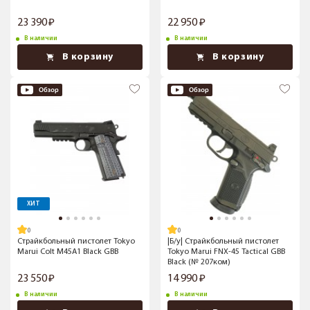
23 390
22 950
В наличии
В наличии
В корзину
В корзину
ХИТ
Страйкбольный пистолет Tokyo
|Б/у| Страйкбольный пистолет
Marui Colt M45A1 Black GBB
Tokyo Marui FNX-45 Tactical GBB
Black (№ 207ком)
23 550
14 990
В наличии
В наличии