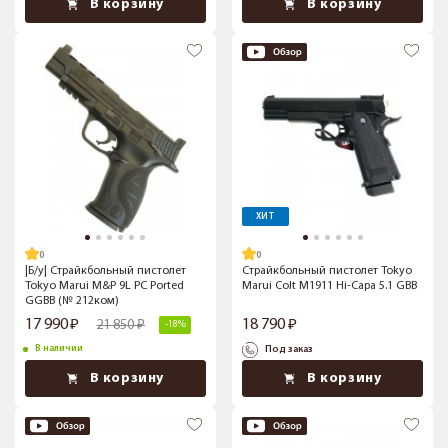
В корзину
В корзину
ХИТ
|Б/у| Страйкбольный пистолет
Страйкбольный пистолет Tokyo
Tokyo Marui M&P 9L PC Ported
Marui Colt M1911 Hi-Capa 5.1 GBB
GGBB (№ 212ком)
17 990
18 790
21 850
-18%
В наличии
Под заказ
В корзину
В корзину