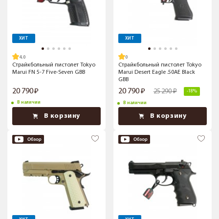
ХИТ
ХИТ
4.0
Страйкбольный пистолет Tokyo
Страйкбольный пистолет Tokyo
Marui FN 5-7 Five-Seven GBB
Marui Desert Eagle .50AE Black
GBB
20 790
20 790
25 290
-18%
В наличии
В наличии
В корзину
В корзину