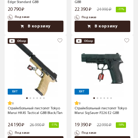
Edge Standard GBB
GBB
20 790
22 390
24 990
-11%
Под заказ
Под заказ
В корзину
В корзину
ХИТ
ХИТ
Страйкбольный пистолет Tokyo
Страйкбольный пистолет Tokyo
Marui HK45 Tactical GBB Black/Tan
Marui SigSauer P226 E2 GBB
24 190
19 390
26 990
22 990
-11%
-16%
Под заказ
Под заказ