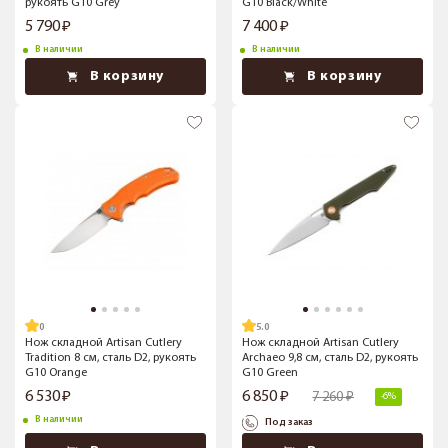
рукоять G10 Grey
G10 Black/White
5 790
7 400
В наличии
В наличии
В корзину
В корзину
5.0
Нож складной Artisan Cutlery
Нож складной Artisan Cutlery
Tradition 8 см, сталь D2, рукоять
Archaeo 9,8 см, сталь D2, рукоять
G10 Orange
G10 Green
6 530
6 850
7 260
-6%
В наличии
Под заказ