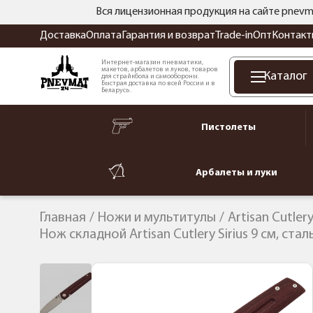
Вся лицензионная продукция на сайте pnevm
Доставка
Оплата
Гарантия и возврат
Trade-in
Опт
Контакт
Интернет-магазин пневматики,
макетов, арбалетов и луков, товаров
Каталог
для страйкбола и самообороны.
Быстрая доставка по всей России и в
Беларусь.
Пистолеты
Арбалеты и луки
Главная
Ножи и мультитулы
Artisan Cutler
Нож складной Artisan Cutlery Sirius 9 см, ста