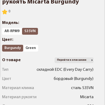
рукоять Micarta Burgundy
Модель:
AR-RPM9
S35VN
Цвет:
Burgundy
Green
О товаре
Перейти к описанию
Тип
складной EDC (Every Day Carry)
Цвет
бордовый (Burgundy)
Материал клинка
сталь S35VN
Материал рукояти
Micarta