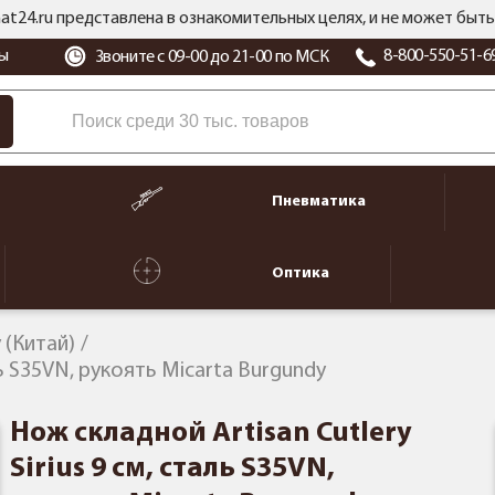
at24.ru представлена в ознакомительных целях, и не может бы
ы
8-800-550-51-6
Звоните с 09-00 до 21-00 по МСК
Пневматика
Оптика
y (Китай)
ль S35VN, рукоять Micarta Burgundy
Нож складной Artisan Cutlery
Sirius 9 см, сталь S35VN,